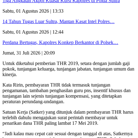
Tiga Angkatan Akpol Kuasai Kursi Kapolres di Polda Sultra
Sabtu, 01 Agustus 2026 | 13:33
14 Tahun Tugas Luar Sultra, Mantan Kasat Intel Polres…
Sabtu, 01 Agustus 2026 | 12:44
Perdana Bertugas, Kapolres Konkep Berkantor di Polsek…
Jumat, 31 Juli 2026 | 20:09
Untuk diketahui pemberian THR 2019, setara dengan jumlah gaji
pokok, tunjangan keluarga, tunjangan jabatan, tunjangan umum dan
kinerja.
Kata Ririn, pembayaran THR tidak termasuk tunjangan
pengamanan, tambahan penghasilan guru pns, insentif khusus dan
tunjangan lain sejenis tunjangan kompensasi, yang ditetapkan
peraturan perundang-undangan.
Satuan Kerja (Satker) yang ditunjuk dalam pembayaran THR harus
terlebih dahulu mengajukan surat perintah membayar untuk
penarikan dana THR paling lambat 17 Mei 2019.
“Jadi kalau mau cepat cair sesuai dengan tanggal di atas, Satkernya