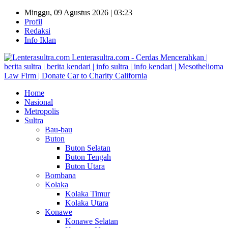
Minggu, 09 Agustus 2026 | 03:23
Profil
Redaksi
Info Iklan
Lenterasultra.com - Cerdas Mencerahkan |
berita sultra | berita kendari | info sultra | info kendari | Mesothelioma
Law Firm | Donate Car to Charity California
Home
Nasional
Metropolis
Sultra
Bau-bau
Buton
Buton Selatan
Buton Tengah
Buton Utara
Bombana
Kolaka
Kolaka Timur
Kolaka Utara
Konawe
Konawe Selatan