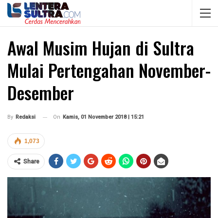
Awal Musim Hujan di Sultra
Mulai Pertengahan November-
Desember
On
Kamis, 01 November 2018 | 15:21
By
Redaksi
1,073
Share