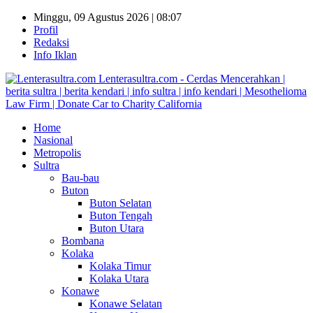
Minggu, 09 Agustus 2026 | 08:07
Profil
Redaksi
Info Iklan
Lenterasultra.com - Cerdas Mencerahkan |
berita sultra | berita kendari | info sultra | info kendari | Mesothelioma
Law Firm | Donate Car to Charity California
Home
Nasional
Metropolis
Sultra
Bau-bau
Buton
Buton Selatan
Buton Tengah
Buton Utara
Bombana
Kolaka
Kolaka Timur
Kolaka Utara
Konawe
Konawe Selatan