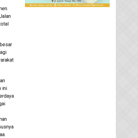
men.
Jalan
total
 besar
agi
arakat
uan
 ini
erdaya
gai
nan
susnya
aa.