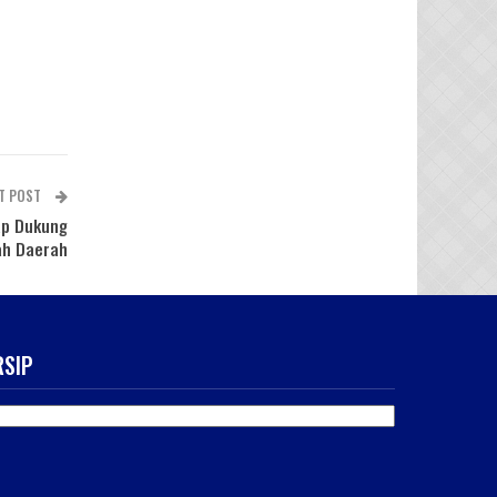
T POST
ap Dukung
ah Daerah
RSIP
SIP