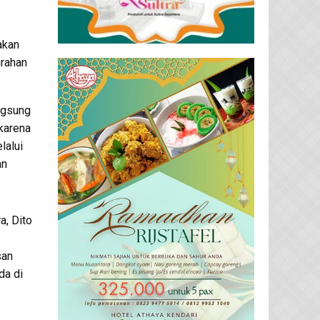
akan
urahan
ngsung
 karena
lalui
an
a, Dito
san
da di