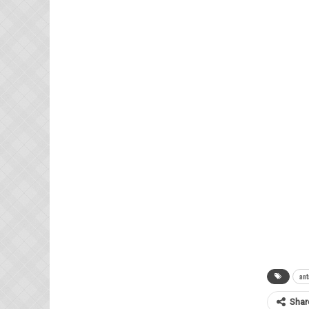
ant
Shar