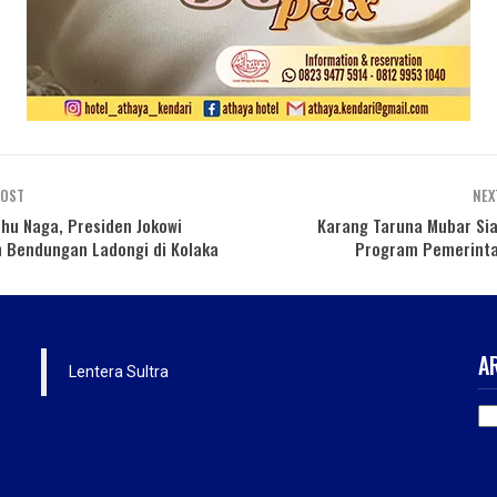
POST
NEX
ahu Naga, Presiden Jokowi
Karang Taruna Mubar Si
 Bendungan Ladongi di Kolaka
Program Pemerint
A
Lentera Sultra
AR