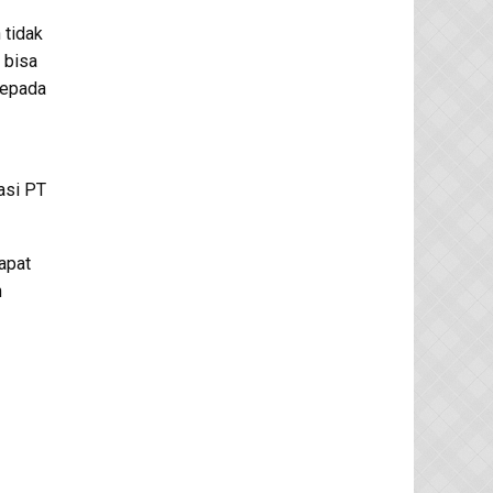
 tidak
 bisa
kepada
asi PT
apat
n