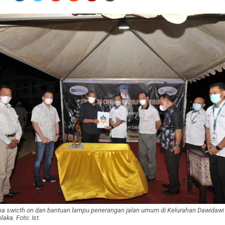
ma swicth on dan bantuan lampu penerangan jalan umum di Kelurahan Dawidawi
aka. Foto: Ist.