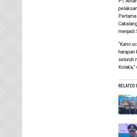
PT Antam
pelaksan
Pertama 
Cakalang
menjadi 5
“Kami uc
harapan 
seluruh
Kolaka,”
RELATED