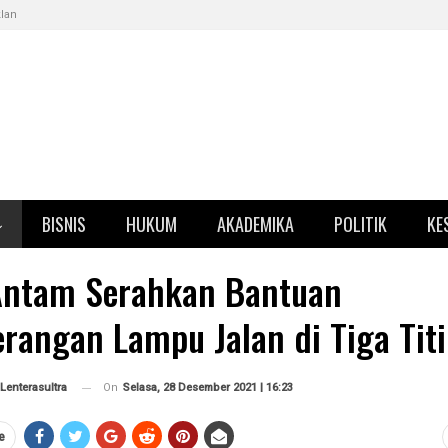
klan
BISNIS
HUKUM
AKADEMIKA
POLITIK
KE
Antam Serahkan Bantuan
rangan Lampu Jalan di Tiga Tit
On
Selasa, 28 Desember 2021 | 16:23
Lenterasultra
e