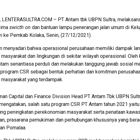
 LENTERASULTRA.COM – PT Antam tbk UBPN Sultra, melaksan
rima
swicth on
dan bantuan lampu penerangan jalan umum di Kel
 ke Pemkab Kolaka, Senin, (27/12/2021).
m menyadari bahwa operasional perusahaan memiliki dampak la
 masyarakat dan lingkungan di sekitar wilayah operasional. Oleh
ntam senantiasa perduli dan melakukan tanggung jawab sosial me
 program CSR sebagai bentuk perhatian dan komitmen perusaha
 masyarakat yang terdampak.
an Capital dan Finance Division Head PT Antam Tbk UBPN Sultr
 mengatakan, salah satu program CSR PT Antam tahun 2021 yaitu
ng peningkatan perekonomian masyarakat serta penataan kawa
n, prasarana pemukiman dan perhubungan khususnya yang bera
an Pomalaa.