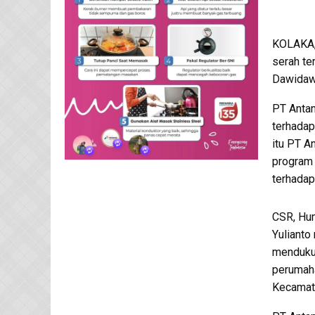
KOLAKA,
serah te
Dawidawi
PT Anta
terhadap
itu PT A
program
terhadap
CSR, Hum
Yulianto
menduku
perumaha
Kecamat