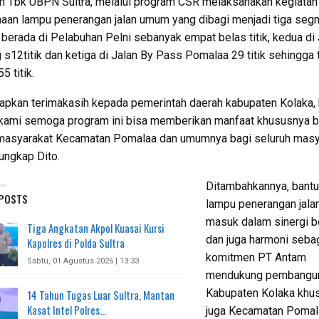
 Tbk UBPN Sultra, melalui program CSR melaksanakan kegiatan
aan lampu penerangan jalan umum yang dibagi menjadi tiga seg
berada di Pelabuhan Pelni sebanyak empat belas titik, kedua di 
 s12titik dan ketiga di Jalan By Pass Pomalaa 29 titik sehingga 
5 titik.
apkan terimakasih kepada pemerintah daerah kabupaten Kolaka,
kami semoga program ini bisa memberikan manfaat khususnya b
 masyarakat Kecamatan Pomalaa dan umumnya bagi seluruh masy
 ungkap Dito.
Ditambahkannya, bant
 POSTS
lampu penerangan jalan
masuk dalam sinergi b
Tiga Angkatan Akpol Kuasai Kursi
dan juga harmoni seba
Kapolres di Polda Sultra
komitmen PT Antam
Sabtu, 01 Agustus 2026 | 13:33
mendukung pembangu
Kabupaten Kolaka khu
14 Tahun Tugas Luar Sultra, Mantan
Kasat Intel Polres…
juga Kecamatan Pomal