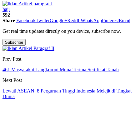
haji
592
Share
Facebook
Twitter
Google+
ReddIt
WhatsApp
Pinterest
Email
Get real time updates directly on you device, subscribe now.
Subscribe
Prev Post
461 Masyarakat Langkoroni Muna Terima Sertifikat Tanah
Next Post
Lewati ASEAN, 8 Perguruan Tinggi Indonesia Melejit di Tingkat
Dunia