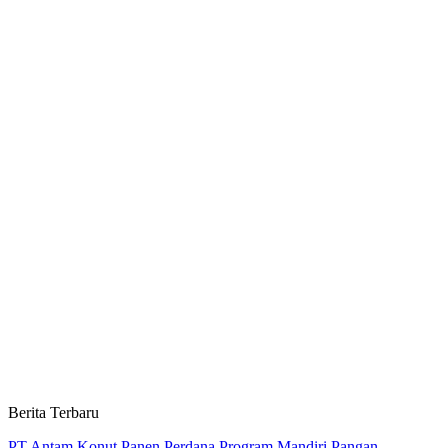
Berita Terbaru
PT Antam Konut Panen Perdana Program Mandiri Pangan