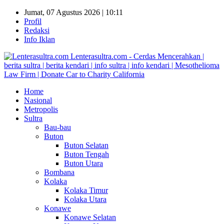
Jumat, 07 Agustus 2026 | 10:11
Profil
Redaksi
Info Iklan
Lenterasultra.com - Cerdas Mencerahkan |
berita sultra | berita kendari | info sultra | info kendari | Mesothelioma
Law Firm | Donate Car to Charity California
Home
Nasional
Metropolis
Sultra
Bau-bau
Buton
Buton Selatan
Buton Tengah
Buton Utara
Bombana
Kolaka
Kolaka Timur
Kolaka Utara
Konawe
Konawe Selatan