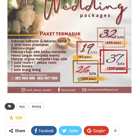
bajo
Konkep
528
Facebook
Twitter
Google+
Share