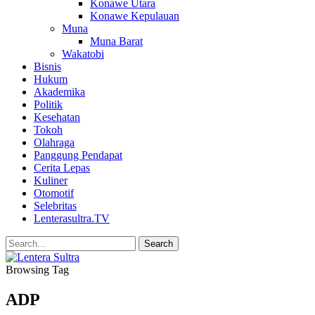
Konawe Utara
Konawe Kepulauan
Muna
Muna Barat
Wakatobi
Bisnis
Hukum
Akademika
Politik
Kesehatan
Tokoh
Olahraga
Panggung Pendapat
Cerita Lepas
Kuliner
Otomotif
Selebritas
Lenterasultra.TV
Browsing Tag
ADP