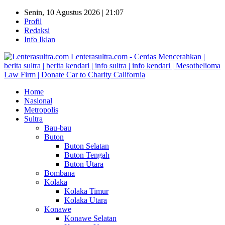
Senin, 10 Agustus 2026 | 21:07
Profil
Redaksi
Info Iklan
Lenterasultra.com - Cerdas Mencerahkan |
berita sultra | berita kendari | info sultra | info kendari | Mesothelioma
Law Firm | Donate Car to Charity California
Home
Nasional
Metropolis
Sultra
Bau-bau
Buton
Buton Selatan
Buton Tengah
Buton Utara
Bombana
Kolaka
Kolaka Timur
Kolaka Utara
Konawe
Konawe Selatan