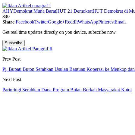
AHY
Demokrat Muna Barat
HUT 21 Demokrat
HUT Demokrat di Mu
330
Share
Facebook
Twitter
Google+
ReddIt
WhatsApp
Pinterest
Email
Get real time updates directly on you device, subscribe now.
Subscribe
Prev Post
Pj. Bupati Buton Serahkan Usulan Bantuan Koperasi ke Menkop 
Next Post
Parinringi Serahkan Dana Program Bulan Berkah Masyarakat Katoi