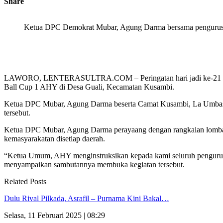
Share
Ketua DPC Demokrat Mubar, Agung Darma bersama pengurus 
LAWORO, LENTERASULTRA.COM – Peringatan hari jadi ke-21 parta
Ball Cup 1 AHY di Desa Guali, Kecamatan Kusambi.
Ketua DPC Mubar, Agung Darma beserta Camat Kusambi, La Umbas d
tersebut.
Ketua DPC Mubar, Agung Darma perayaang dengan rangkaian lomba i
kemasyarakatan disetiap daerah.
“Ketua Umum, AHY menginstruksikan kepada kami seluruh pengurus b
menyampaikan sambutannya membuka kegiatan tersebut.
Related Posts
Dulu Rival Pilkada, Asrafil – Purnama Kini Bakal…
Selasa, 11 Februari 2025 | 08:29