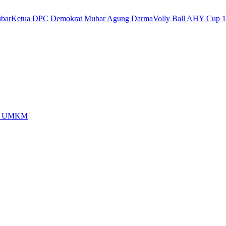
bar
Ketua DPC Demokrat Mubar Agung Darma
Volly Ball AHY Cup 1
dan UMKM