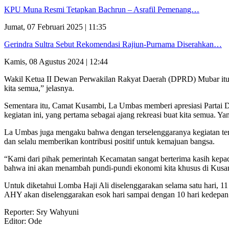
KPU Muna Resmi Tetapkan Bachrun – Asrafil Pemenang…
Jumat, 07 Februari 2025 | 11:35
Gerindra Sultra Sebut Rekomendasi Rajiun-Purnama Diserahkan…
Kamis, 08 Agustus 2024 | 12:44
Wakil Ketua II Dewan Perwakilan Rakyat Daerah (DPRD) Mubar itu berh
kita semua,” jelasnya.
Sementara itu, Camat Kusambi, La Umbas memberi apresiasi Partai Demo
kegiatan ini, yang pertama sebagai ajang rekreasi buat kita semua. Y
La Umbas juga mengaku bahwa dengan terselenggaranya kegiatan terse
dan selalu memberikan kontribusi positif untuk kemajuan bangsa.
“Kami dari pihak pemerintah Kecamatan sangat berterima kasih kepad
bahwa ini akan menambah pundi-pundi ekonomi kita khusus di Kusam
Untuk diketahui Lomba Haji Ali diselenggarakan selama satu hari, 1
AHY akan diselenggarakan esok hari sampai dengan 10 hari kedepan
Reporter: Sry Wahyuni
Editor: Ode