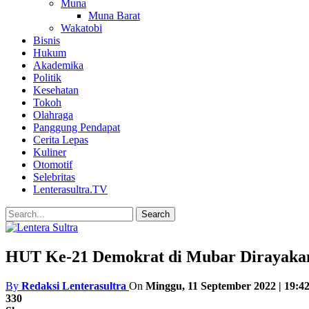
Muna
Muna Barat
Wakatobi
Bisnis
Hukum
Akademika
Politik
Kesehatan
Tokoh
Olahraga
Panggung Pendapat
Cerita Lepas
Kuliner
Otomotif
Selebritas
Lenterasultra.TV
HUT Ke-21 Demokrat di Mubar Dirayakan
By
Redaksi Lenterasultra
On
Minggu, 11 September 2022 | 19:4
330