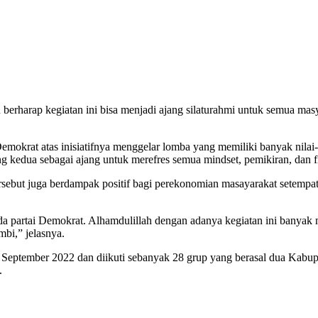
arap kegiatan ini bisa menjadi ajang silaturahmi untuk semua masyara
krat atas inisiatifnya menggelar lomba yang memiliki banyak nilai-nila
ang kedua sebagai ajang untuk merefres semua mindset, pemikiran, dan 
but juga berdampak positif bagi perekonomian masayarakat setempat. 
a partai Demokrat. Alhamdulillah dengan adanya kegiatan ini banyak 
bi,” jelasnya.
1 September 2022 dan diikuti sebanyak 28 grup yang berasal dua Kabu
.