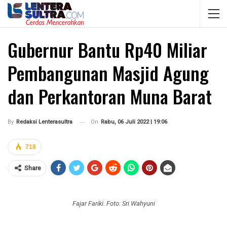
Gubernur Bantu Rp40 Miliar
Pembangunan Masjid Agung
dan Perkantoran Muna Barat
On
Rabu, 06 Juli 2022 | 19:06
By
Redaksi Lenterasultra
718
Share
Fajar Fariki. Foto: Sri Wahyuni