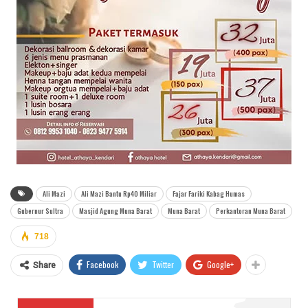
Ali Mazi
Ali Mazi Bantu Rp40 Miliar
Fajar Fariki Kabag Humas
Gubernur Sultra
Masjid Agung Muna Barat
Muna Barat
Perkantoran Muna Barat
718
Facebook
Twitter
Google+
Share