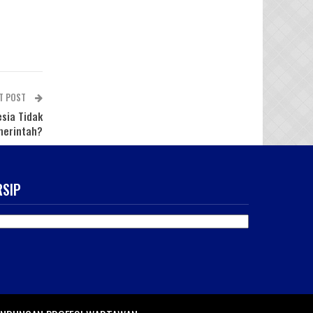
T POST
sia Tidak
merintah?
RSIP
SIP