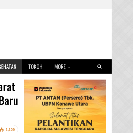
SEHATAN
TOKOH
MORE
arat
Baru
1,109