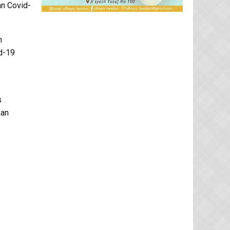
n Covid-
h
id-19
s
kan