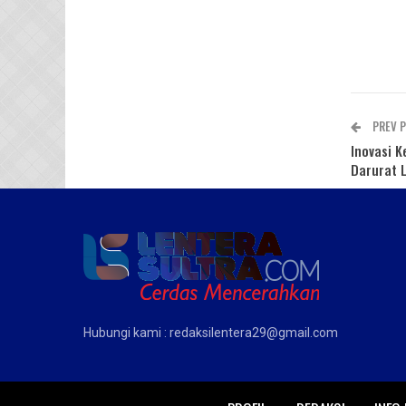
PREV 
Inovasi K
Darurat L
Hubungi kami : redaksilentera29@gmail.com