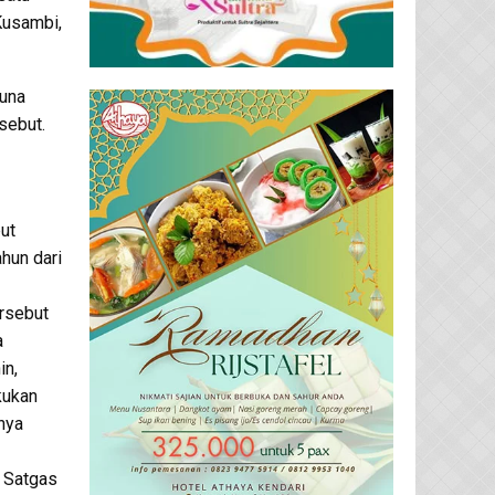
Kusambi,
una
sebut.
but
ahun dari
rsebut
a
in,
kukan
nya
h Satgas