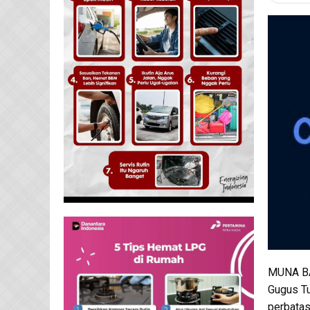
MUNA BA
Gugus T
perbatas