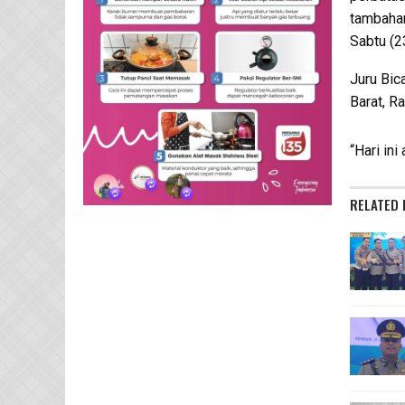
tambahan
Sabtu (2
Juru Bi
Barat, R
“Hari in
RELATED