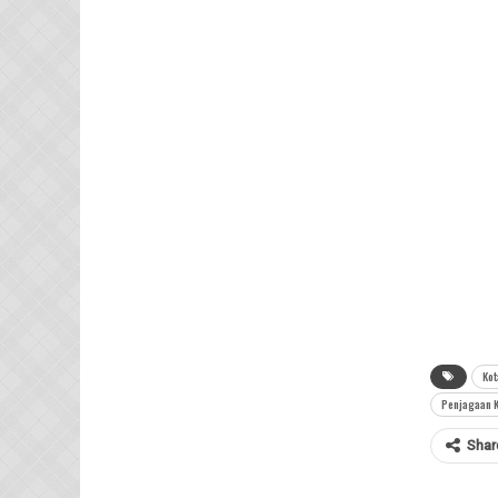
Kot
Penjagaan K
Shar