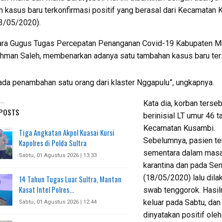
 kasus baru terkonfirmasi positif yang berasal dari Kecamatan 
3/05/2020).
cara Gugus Tugas Percepatan Penanganan Covid-19 Kabupaten M
ahman Saleh, membenarkan adanya satu tambahan kasus baru ter
i ada penambahan satu orang dari klaster Nggapulu”, ungkapnya.
Kata dia, korban terse
 POSTS
berinisial LT umur 46 t
Kecamatan Kusambi.
Tiga Angkatan Akpol Kuasai Kursi
Sebelumnya, pasien te
Kapolres di Polda Sultra
sementara dalam mas
Sabtu, 01 Agustus 2026 | 13:33
karantina dan pada Sen
(18/05/2020) lalu dila
14 Tahun Tugas Luar Sultra, Mantan
Kasat Intel Polres…
swab tenggorok. Hasil
keluar pada Sabtu, dan
Sabtu, 01 Agustus 2026 | 12:44
dinyatakan positif ole