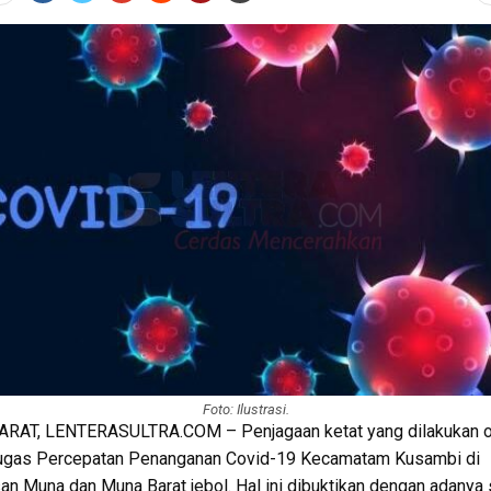
Foto: Ilustrasi.
RAT, LENTERASULTRA.COM – Penjagaan ketat yang dilakukan o
ugas Percepatan Penanganan Covid-19 Kecamatam Kusambi di
an Muna dan Muna Barat jebol. Hal ini dibuktikan dengan adanya 