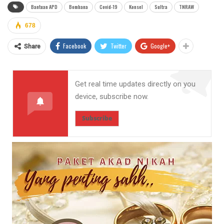
Bantuan APD
Bombana
Covid-19
Konsel
Sultra
TNRAW
678
Facebook
Twitter
Google+
Share
Get real time updates directly on you
device, subscribe now.
Subscribe