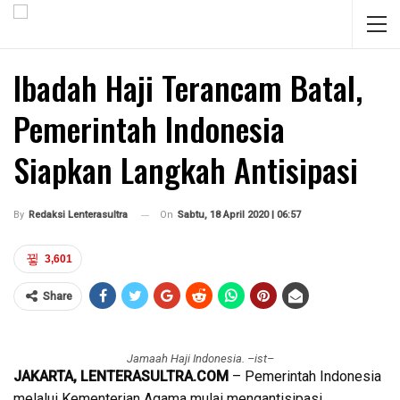
Ibadah Haji Terancam Batal,
Pemerintah Indonesia
Siapkan Langkah Antisipasi
On
Sabtu, 18 April 2020 | 06:57
By
Redaksi Lenterasultra
3,601
Share
Jamaah Haji Indonesia. –ist–
JAKARTA, LENTERASULTRA.COM
– Pemerintah Indonesia
melalui Kementerian Agama mulai mengantisipasi