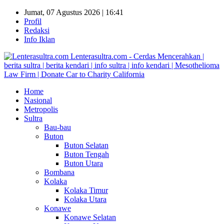
Jumat, 07 Agustus 2026 | 16:41
Profil
Redaksi
Info Iklan
Lenterasultra.com - Cerdas Mencerahkan |
berita sultra | berita kendari | info sultra | info kendari | Mesothelioma
Law Firm | Donate Car to Charity California
Home
Nasional
Metropolis
Sultra
Bau-bau
Buton
Buton Selatan
Buton Tengah
Buton Utara
Bombana
Kolaka
Kolaka Timur
Kolaka Utara
Konawe
Konawe Selatan