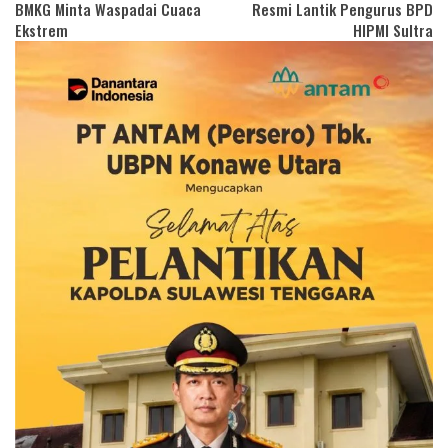
BMKG Minta Waspadai Cuaca
Resmi Lantik Pengurus BPD
Ekstrem
HIPMI Sultra