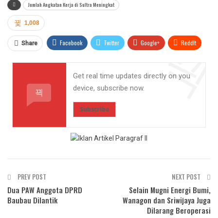
Jumlah Angkatan Kerja di Sultra Meningkat
1,008
Facebook
Twitter
Google+
ReddIt
Share
WhatsApp
Pinterest
Email
Get real time updates directly on you
device, subscribe now.
Subscribe
PREV POST
NEXT POST
Dua PAW Anggota DPRD
Selain Mugni Energi Bumi,
Baubau Dilantik
Wanagon dan Sriwijaya Juga
Dilarang Beroperasi