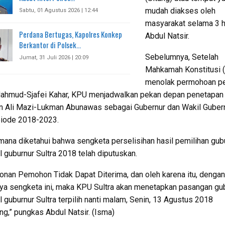
mudah diakses oleh
Sabtu, 01 Agustus 2026 | 12:44
masyarakat selama 3 ha
Perdana Bertugas, Kapolres Konkep
Abdul Natsir.
Berkantor di Polsek…
Sebelumnya, Setelah
Jumat, 31 Juli 2026 | 20:09
Mahkamah Konstitusi 
menolak permohoan 
ahmud-Sjafei Kahar, KPU menjadwalkan pekan depan penetapan
n Ali Mazi-Lukman Abunawas sebagai Gubernur dan Wakil Guber
eiode 2018-2023.
ana diketahui bahwa sengketa perselisihan hasil pemilihan gub
l guburnur Sultra 2018 telah diputuskan.
nan Pemohon Tidak Dapat Diterima, dan oleh karena itu, dengan
ya sengketa ini, maka KPU Sultra akan menetapkan pasangan gu
l guburnur Sultra terpilih nanti malam, Senin, 13 Agustus 2018
g,” pungkas Abdul Natsir. (Isma)