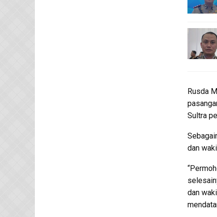
Rusda M
pasanga
Sultra p
Sebagaim
dan waki
“Permoho
selesain
dan waki
mendatan