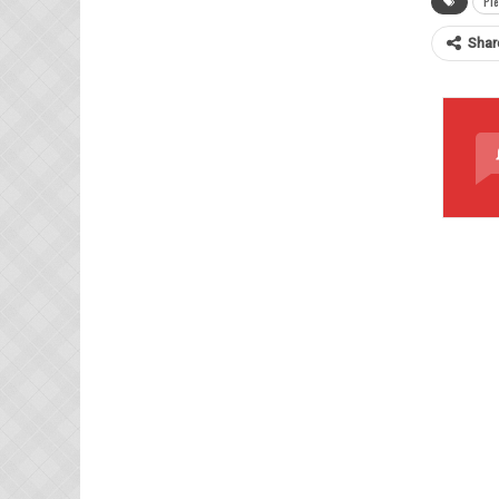
Ple
Shar