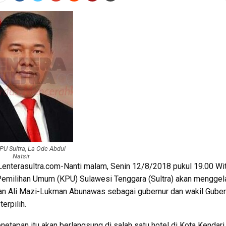
PU Sultra, La Ode Abdul
Natsir
Lenterasultra.com-Nanti malam, Senin 12/8/2018 pukul 19.00 Wit
emilihan Umum (KPU) Sulawesi Tenggara (Sultra) akan menggel
n Ali Mazi-Lukman Abunawas sebagai gubernur dan wakil Guber
erpilih.
netapan itu akan berlangsung di salah satu hotel di Kota Kendari