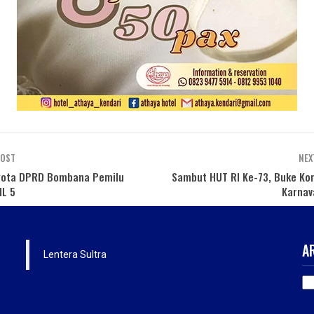
POST
NEX
gota DPRD Bombana Pemilu
Sambut HUT RI Ke-73, Buke Kon
IL 5
Karnav
A
Lentera Sultra
AR