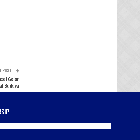
T POST
sel Gelar
al Budaya
RSIP
SIP