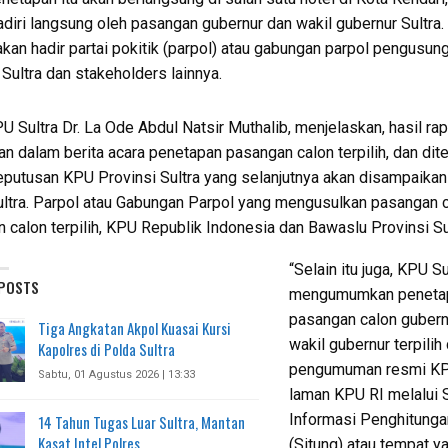
adiri langsung oleh pasangan gubernur dan wakil gubernur Sultra.
 akan hadir partai pokitik (parpol) atau gabungan parpol pengusung
Sultra dan stakeholders lainnya.
U Sultra Dr. La Ode Abdul Natsir Muthalib, menjelaskan, hasil ra
an dalam berita acara penetapan pasangan calon terpilih, dan dit
putusan KPU Provinsi Sultra yang selanjutnya akan disampaika
tra. Parpol atau Gabungan Parpol yang mengusulkan pasangan c
 calon terpilih, KPU Republik Indonesia dan Bawaslu Provinsi Sul
“Selain itu juga, KPU S
 POSTS
mengumumkan peneta
pasangan calon gubern
Tiga Angkatan Akpol Kuasai Kursi
wakil gubernur terpilih
Kapolres di Polda Sultra
pengumuman resmi KPU
Sabtu, 01 Agustus 2026 | 13:33
laman KPU RI melalui 
Informasi Penghitunga
14 Tahun Tugas Luar Sultra, Mantan
Kasat Intel Polres…
(Situng) atau tempat y