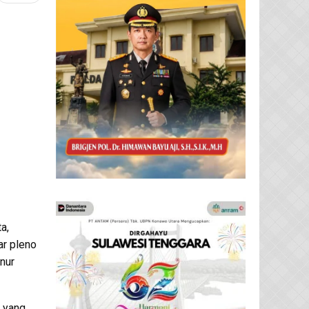
a,
ar pleno
nur
, yang