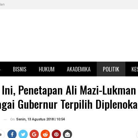
klan
BISNIS
HUKUM
AKADEMIKA
POLITIK
KE
 Ini, Penetapan Ali Mazi-Lukman
gai Gubernur Terpilih Diplenok
On
Senin, 13 Agustus 2018 | 10:54
e