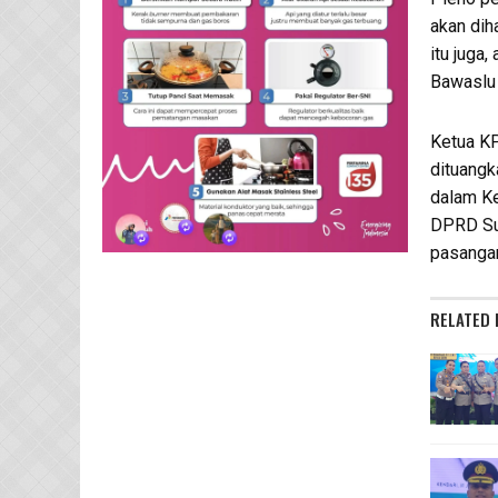
akan dih
itu juga,
Bawaslu 
Ketua KP
dituangk
dalam Ke
DPRD Sul
pasangan
RELATED