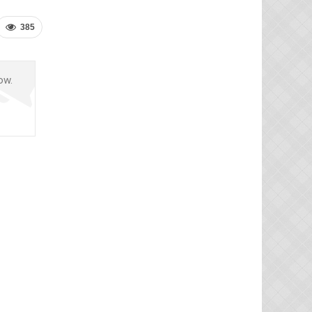
385
ow.