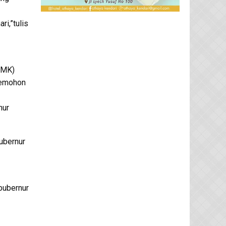
ri,”tulis
(MK)
pemohon
nur
ubernur
bubernur