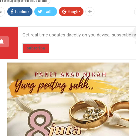
no penetapan gubernur sultra terpilih
Facebook
Twitter
Google+
e
Get real time updates directly on you device, subscribe n
Subscribe