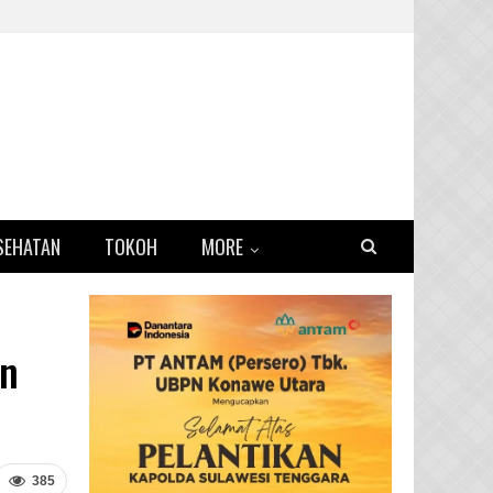
SEHATAN
TOKOH
MORE
an
385