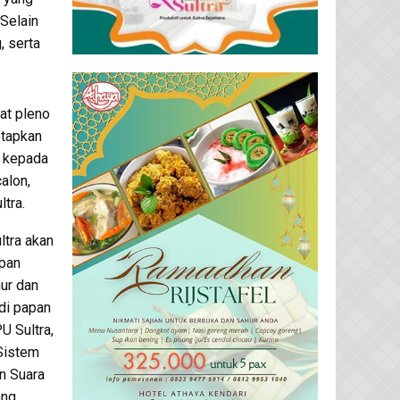
 Selain
, serta
pat pleno
etapkan
n kepada
alon,
tra.
ultra akan
pan
ur dan
 di papan
 Sultra,
Sistem
n Suara
ang