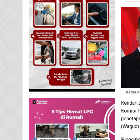
Ketua K
Kendari,
Komisi P
penetapa
(Wagub) t
Pleno pe