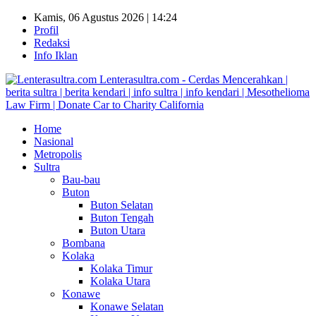
Kamis, 06 Agustus 2026 | 14:24
Profil
Redaksi
Info Iklan
Lenterasultra.com - Cerdas Mencerahkan |
berita sultra | berita kendari | info sultra | info kendari | Mesothelioma
Law Firm | Donate Car to Charity California
Home
Nasional
Metropolis
Sultra
Bau-bau
Buton
Buton Selatan
Buton Tengah
Buton Utara
Bombana
Kolaka
Kolaka Timur
Kolaka Utara
Konawe
Konawe Selatan