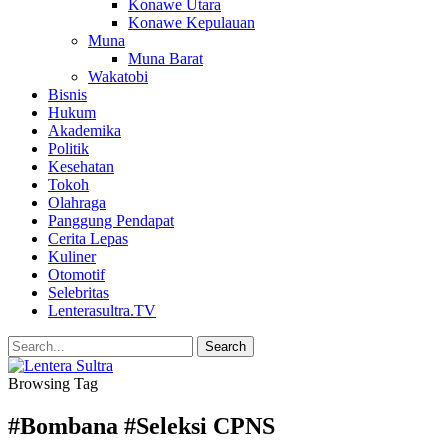
Konawe Utara
Konawe Kepulauan
Muna
Muna Barat
Wakatobi
Bisnis
Hukum
Akademika
Politik
Kesehatan
Tokoh
Olahraga
Panggung Pendapat
Cerita Lepas
Kuliner
Otomotif
Selebritas
Lenterasultra.TV
Browsing Tag
#Bombana #Seleksi CPNS