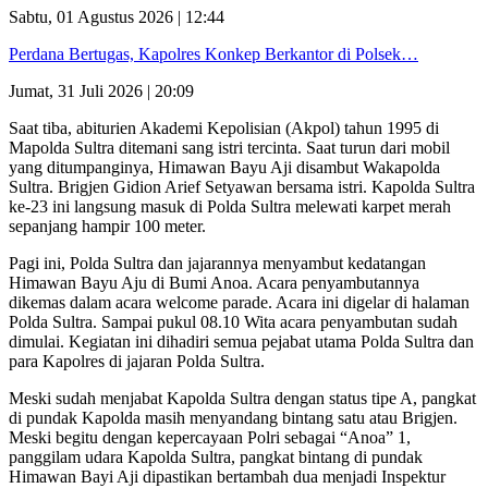
Sabtu, 01 Agustus 2026 | 12:44
Perdana Bertugas, Kapolres Konkep Berkantor di Polsek…
Jumat, 31 Juli 2026 | 20:09
Saat tiba, abiturien Akademi Kepolisian (Akpol) tahun 1995 di
Mapolda Sultra ditemani sang istri tercinta. Saat turun dari mobil
yang ditumpanginya, Himawan Bayu Aji disambut Wakapolda
Sultra. Brigjen Gidion Arief Setyawan bersama istri. Kapolda Sultra
ke-23 ini langsung masuk di Polda Sultra melewati karpet merah
sepanjang hampir 100 meter.
Pagi ini, Polda Sultra dan jajarannya menyambut kedatangan
Himawan Bayu Aju di Bumi Anoa. Acara penyambutannya
dikemas dalam acara welcome parade. Acara ini digelar di halaman
Polda Sultra. Sampai pukul 08.10 Wita acara penyambutan sudah
dimulai. Kegiatan ini dihadiri semua pejabat utama Polda Sultra dan
para Kapolres di jajaran Polda Sultra.
Meski sudah menjabat Kapolda Sultra dengan status tipe A, pangkat
di pundak Kapolda masih menyandang bintang satu atau Brigjen.
Meski begitu dengan kepercayaan Polri sebagai “Anoa” 1,
panggilam udara Kapolda Sultra, pangkat bintang di pundak
Himawan Bayi Aji dipastikan bertambah dua menjadi Inspektur