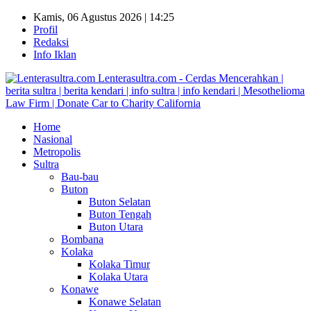
Kamis, 06 Agustus 2026 | 14:25
Profil
Redaksi
Info Iklan
Lenterasultra.com - Cerdas Mencerahkan |
berita sultra | berita kendari | info sultra | info kendari | Mesothelioma
Law Firm | Donate Car to Charity California
Home
Nasional
Metropolis
Sultra
Bau-bau
Buton
Buton Selatan
Buton Tengah
Buton Utara
Bombana
Kolaka
Kolaka Timur
Kolaka Utara
Konawe
Konawe Selatan