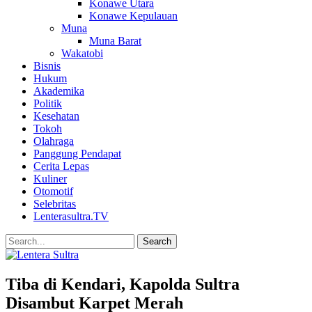
Konawe Utara
Konawe Kepulauan
Muna
Muna Barat
Wakatobi
Bisnis
Hukum
Akademika
Politik
Kesehatan
Tokoh
Olahraga
Panggung Pendapat
Cerita Lepas
Kuliner
Otomotif
Selebritas
Lenterasultra.TV
Tiba di Kendari, Kapolda Sultra
Disambut Karpet Merah