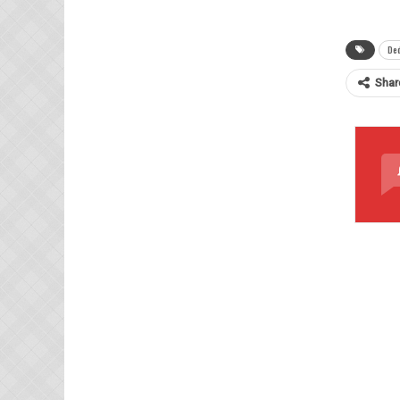
Ded
Shar