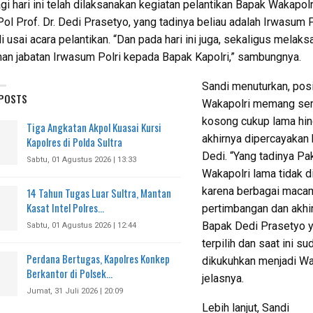
gi hari ini telah dilaksanakan kegiatan pelantikan Bapak Wakapolr
ol Prof. Dr. Dedi Prasetyo, yang tadinya beliau adalah Irwasum Po
di usai acara pelantikan. “Dan pada hari ini juga, sekaligus melak
an jabatan Irwasum Polri kepada Bapak Kapolri,” sambungnya.
Sandi menuturkan, pos
 POSTS
Wakapolri memang se
kosong cukup lama hi
Tiga Angkatan Akpol Kuasai Kursi
akhirnya dipercayakan
Kapolres di Polda Sultra
Dedi. “Yang tadinya Pa
Sabtu, 01 Agustus 2026 | 13:33
Wakapolri lama tidak di
karena berbagai maca
14 Tahun Tugas Luar Sultra, Mantan
Kasat Intel Polres…
pertimbangan dan akhi
Bapak Dedi Prasetyo 
Sabtu, 01 Agustus 2026 | 12:44
terpilih dan saat ini su
Perdana Bertugas, Kapolres Konkep
dikukuhkan menjadi Wak
Berkantor di Polsek…
jelasnya.
Jumat, 31 Juli 2026 | 20:09
Lebih lanjut, Sandi