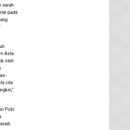
n serah
elar pada
yang
”
uh
am Asta
ik oleh
n
gas-
ta cita
ngkin,”
i Polri.
a
eraih