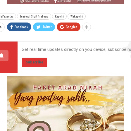
y Prasetyo
Jenderal Sigit Prabowo
Kapolri
Wakapolri
Facebook
Twitter
Google+
e
Get real time updates directly on you device, subscribe n
Subscribe