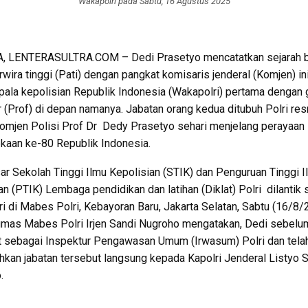
Wakapolri pada Sabtu, 16 Agustus 2025
, LENTERASULTRA.COM – Dedi Prasetyo mencatatkan sejarah b
erwira tinggi (Pati) dengan pangkat komisaris jenderal (Komjen) in
pala kepolisian Republik Indonesia (Wakapolri) pertama dengan 
 (Prof) di depan namanya. Jabatan orang kedua ditubuh Polri re
Komjen Polisi Prof Dr Dedy Prasetyo sehari menjelang perayaan
aan ke-80 Republik Indonesia.
ar Sekolah Tinggi Ilmu Kepolisian (STIK) dan Penguruan Tinggi I
an (PTIK) Lembaga pendidikan dan latihan (Diklat) Polri dilantik
i di Mabes Polri, Kebayoran Baru, Jakarta Selatan, Sabtu (16/8/
mas Mabes Polri Irjen Sandi Nugroho mengatakan, Dedi sebelu
 sebagai Inspektur Pengawasan Umum (Irwasum) Polri dan tela
kan jabatan tersebut langsung kepada Kapolri Jenderal Listyo S
.