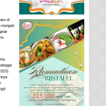
aru di
i menjadi
gelar
smi
lmu
 sebagai
2025).
mnya
h
igit