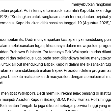
menyebutkan rangkaia
abatan pejabat Polri lainnya, termasuk sejumlah Kapolda, akan dig
19/8). “Sedangkan untuk rangkaian serah terima jabatan, pejabat 
 termasuk Kapolda, akan dilaksanakan tanggal 19 (Agustus 2025),
esempatan itu, Dedi menyampaikan kesiapannya mendukung pen
dalam melaksanakan tugas, khususnya dalam mewujudkan progr
siden Prabowo Subianto. “Ya tentunya Pak Wakapolri sudah dilant
polri dan sekaligus juga pada saat dilantiknya beliau menyataka
 untuk all out mendukung Bapak Kapolri dalam melaksanakan tu
erutama menindaklanjuti arahan Bapak Presiden dalam program as
gera bisa kita realisasikan di masyarakat dengan semaksimal mu
di.
menjabat Wakapolri, Dedi memiliki rekam jejak panjang di institus
h menjadi Asisten Kapolri Bidang SDM, Kadiv Humas Polri, hingg
Kalimantan Tengah. Ia juga dikenal sebagai perwira tinggi yang m