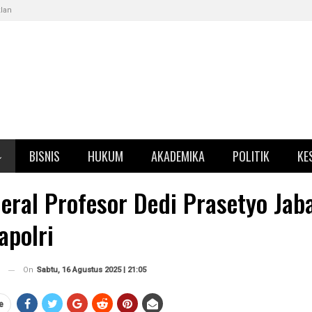
klan
BISNIS
HUKUM
AKADEMIKA
POLITIK
KE
eral Profesor Dedi Prasetyo Jab
apolri
On
Sabtu, 16 Agustus 2025 | 21:05
e