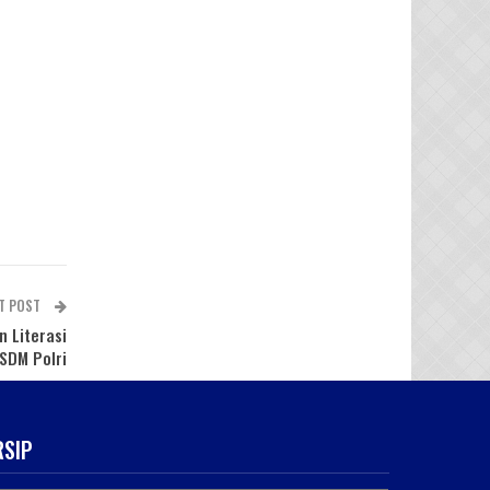
T POST
 Literasi
SDM Polri
RSIP