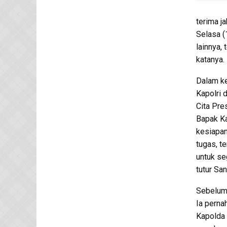
terima j
Selasa (
lainnya,
katanya.
Dalam k
Kapolri 
Cita Pre
Bapak Ka
kesiapan
tugas, t
untuk se
tutur San
Sebelum 
Ia perna
Kapolda 