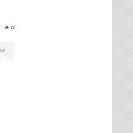
77
ow.