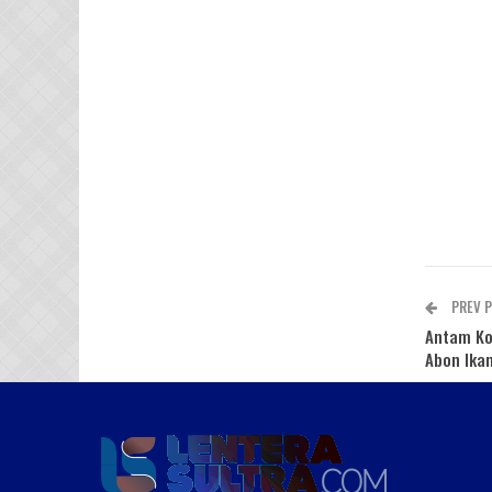
PREV 
Antam Ko
Abon Ika