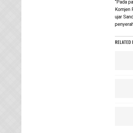
“Pada pa
Komjen P
ujar San
penyerah
RELATED