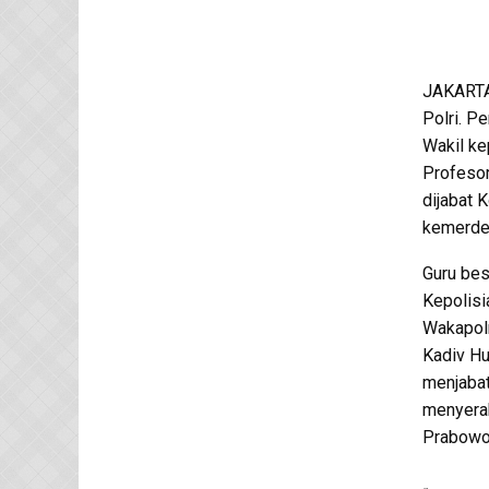
JAKARTA
Polri. P
Wakil ke
Profesor
dijabat 
kemerdek
Guru bes
Kepolisi
Wakapolr
Kadiv Hu
menjabat
menyerah
Prabowo