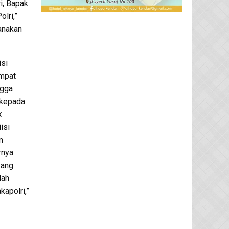
i, Bapak
lri,”
sanakan
isi
mpat
ngga
 kepada
k
isi
m
rnya
yang
dah
apolri,”