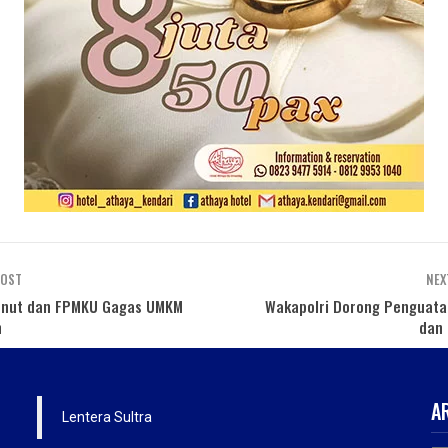
POST
NEX
nut dan FPMKU Gagas UMKM
Wakapolri Dorong Penguatan
n
dan 
A
Lentera Sultra