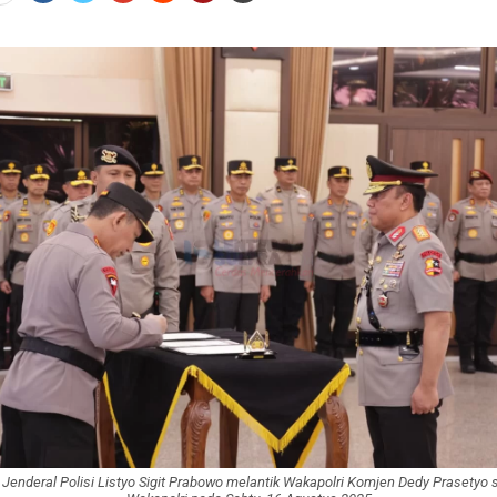
i Jenderal Polisi Listyo Sigit Prabowo melantik Wakapolri Komjen Dedy Prasetyo 