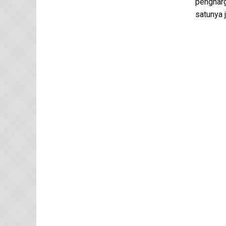
pengharg
satunya 