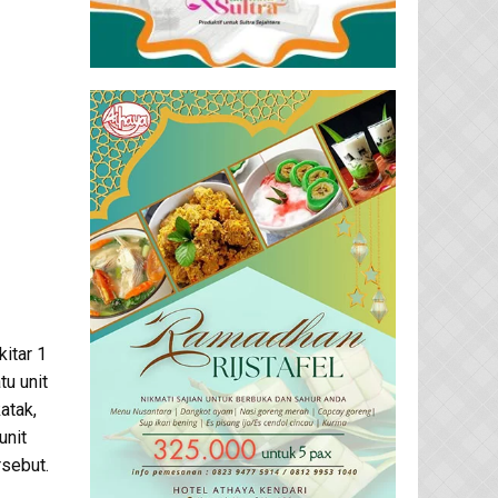
itar 1
u unit
atak,
unit
rsebut.