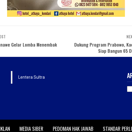
OST
NE
onawe Gelar Lomba Menembak
Dukung Program Prabowo, Kad
Siap Bangun 65 
A
Lentera Sultra
AR
IKLAN
MEDIA SIBER
PEDOMAN HAK JAWAB
STANDAR PERL