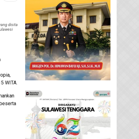
yang disita
ulawesi
a
opia,
15 WITA.
amankan
 beserta