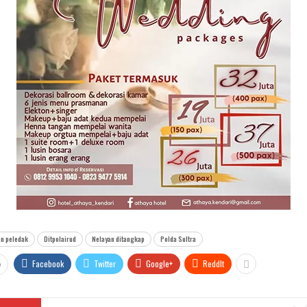
n peledak
Ditpolairud
Nelayan ditangkap
Polda Sultra
Facebook
Twitter
Google+
ReddIt
e