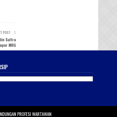
XT POST
in Sultra
Dapur MBG
RSIP
SIP
INDUNGAN PROFESI WARTAWAN