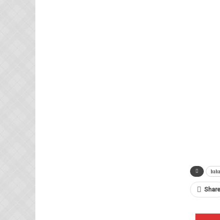
baha
Shar