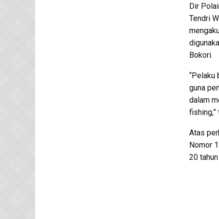
Dir Pola
Tendri W
mengakui
digunaka
Bokori.
“Pelaku 
guna pem
dalam me
fishing,”
Atas per
Nomor 1
20 tahun 