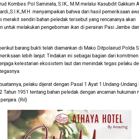
irud Kombes Pol Saminata, S.IK., M.M melalui Kasubdit Gakkum
ardi.,S.I.K.,M.H menyampaikan bahwa dari hasil pemeriksaan awa
 merakit sendiri bahan peledak tersebut yang rencananya akan
n untuk melakukan pengeboman ikan di perairan Pasi Jambe dan
berikut barang bukti telah diamankan di Mako Ditpolairud Polda S
eriksaan lebih lanjut. Tindakan ini sebagai bagian dari komitmen
njaga kelestarian ekosistem laut dan menindak tegas pelaku de
 tegasnya.
buatannya, pelaku dijerat dengan Pasal 1 Ayat 1 Undang-Undang 
2 Tahun 1951 tentang bahan peledak dengan ancaman hukuman 
penjara. (Ril)