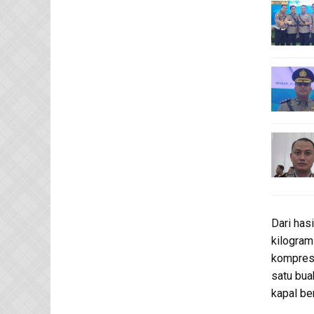
Dari has
kilogram
kompreso
satu bua
kapal be