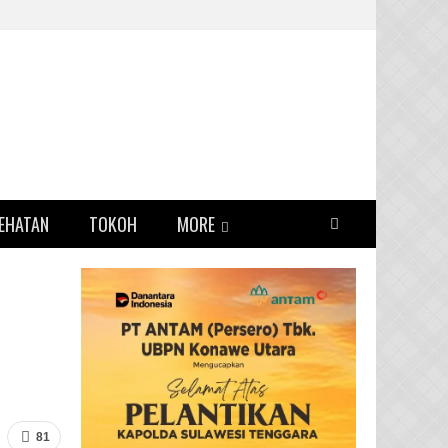
EHATAN
TOKOH
MORE
81