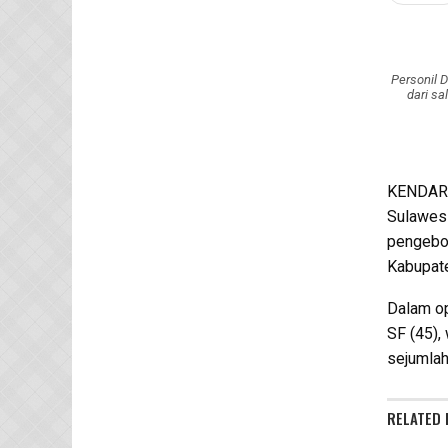
Personil D
dari s
KENDARI
Sulawesi
pengebom
Kabupate
Dalam op
SF (45),
sejumlah
RELATED