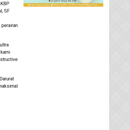
 AKBP
l, SF
 perairan
ultra
 kami
structive
Darurat
maksimal