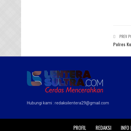
PREV P
Polres K
Hubungi kami : redaksilentera29@gmail.com
PROFIL
REDAKSI
INFO 