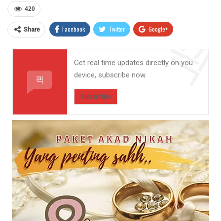
420
Facebook
Twitter
Google+
Share
ReddIt
WhatsApp
Pinterest
Get real time updates directly on you
Email
device, subscribe now.
Subscribe