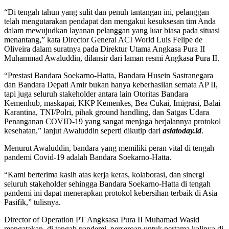
“Di tengah tahun yang sulit dan penuh tantangan ini, pelanggan
telah mengutarakan pendapat dan mengakui kesuksesan tim Anda
dalam mewujudkan layanan pelanggan yang luar biasa pada situasi
menantang,” kata Director General ACI World Luis Felipe de
Oliveira dalam suratnya pada Direktur Utama Angkasa Pura II
Muhammad Awaluddin, dilansir dari laman resmi Angkasa Pura II.
“Prestasi Bandara Soekarno-Hatta, Bandara Husein Sastranegara
dan Bandara Depati Amir bukan hanya keberhasilan semata AP II,
tapi juga seluruh stakeholder antara lain Otoritas Bandara
Kemenhub, maskapai, KKP Kemenkes, Bea Cukai, Imigrasi, Balai
Karantina, TNI/Polri, pihak ground handling, dan Satgas Udara
Penanganan COVID-19 yang sangat menjaga berjalannya protokol
kesehatan,” lanjut Awaluddin
seperti dikutip dari
asiatoday.id
.
Menurut Awaluddin, bandara yang memiliki peran vital di tengah
pandemi Covid-19 adalah Bandara Soekarno-Hatta.
“Kami berterima kasih atas kerja keras, kolaborasi, dan sinergi
seluruh stakeholder sehingga Bandara Soekarno-Hatta di tengah
pandemi ini dapat menerapkan protokol kebersihan terbaik di Asia
Pasifik,” tulisnya.
Director of Operation PT Angksasa Pura II Muhamad Wasid
mengatakan, di tengah pandemi, perseroan untuk pertama kalinya di