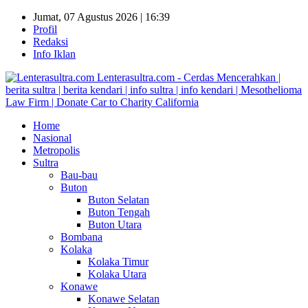
Jumat, 07 Agustus 2026 | 16:39
Profil
Redaksi
Info Iklan
Lenterasultra.com - Cerdas Mencerahkan |
berita sultra | berita kendari | info sultra | info kendari | Mesothelioma
Law Firm | Donate Car to Charity California
Home
Nasional
Metropolis
Sultra
Bau-bau
Buton
Buton Selatan
Buton Tengah
Buton Utara
Bombana
Kolaka
Kolaka Timur
Kolaka Utara
Konawe
Konawe Selatan