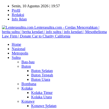
Senin, 10 Agustus 2026 | 19:57
Profil
Redaksi
Info Iklan
Lenterasultra.com - Cerdas Mencerahkan |
berita sultra | berita kendari | info sultra | info kendari | Mesothelioma
Law Firm | Donate Car to Charity California
Home
Nasional
Metropolis
Sultra
Bau-bau
Buton
Buton Selatan
Buton Tengah
Buton Utara
Bombana
Kolaka
Kolaka Timur
Kolaka Utara
Konawe
Konawe Selatan