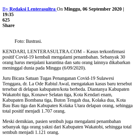
By
Redaksi Lenterasultra
On
Minggu, 06 September 2020 |
19:35
625
Share
Foto: Ilustrasi.
KENDARI, LENTERASULTRA.COM – Kasus terkonfirmasi
positif Covid-19 kembali mengalami penambahan. Sebanyak 30
orang harus menjalani karantina dan satu orang lainnya dikabarkan
meninggal dunia pada Minggu (6/09/2020).
Juru Bicara Satuan Tugas Penanganan Covid-19 Sulawesi
Tenggara, dr. La Ode Rabiul Awal, mengatakan kasus baru tersebut
tersebar di delapan kabupaten/kota berbeda. Diantanya Kabupaten
Wakatobi tiga, Konawe Selatan tiga, Kota Kendari enam,
Kabupaten Bombana tiga, Buton Tengah dua, Kolaka dua, Kota
Bau Bau tiga dan Kabupaten Kolaka Utara delapan orang, sehingga
total positif menjadi 1.707 orang.
Meski demikian, pasien sembuh juga mengalami penambahan
sebanyak tiga orang yakni dari Kabupaten Wakatobi, sehingga total
sembuh menjadi 1.121 orang.