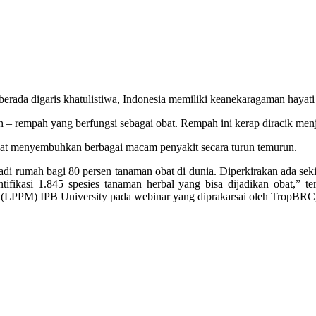
berada digaris khatulistiwa, Indonesia memiliki keanekaragaman hayati
 – rempah yang berfungsi sebagai obat. Rempah ini kerap diracik men
hasiat menyembuhkan berbagai macam penyakit secara turun temurun.
adi rumah bagi 80 persen tanaman obat di dunia. Diperkirakan ada seki
dentifikasi 1.845 spesies tanaman herbal yang bisa dijadikan obat,” 
LPPM) IPB University pada webinar yang diprakarsai oleh TropBRC, s