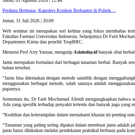
Sabtu, 01 Agustus 2026 | 12:44
Perdana Bertugas, Kapolres Konkep Berkantor di Polsek…
Jumat, 31 Juli 2026 | 20:09
Web seminar ini merupakan seri kelima yang fokus membahas ten
Fakultas Farmasi Universitas Indonesia. Selanjutnya Dr Farit Mocha
Departemen Kimia dan peneliti TropBRC.
Menurut Prof Arry Yanuar, mengutip
Asiatoday.id
banyak obat herbal 
Jamu merupakan formulasi dari berbagai tanaman herbal. Banyak se
bahan tersebut.
“Jamu bisa ditemukan dengan metode saintifik dengan menggabungkan
menggunakan berbagai metode, salah satunya adalah menggunakan j
paparnya.
Sementara itu, Dr Farit Mochamad Afendi mengungkapkan bahwa set
Ada yang spesifik terhadap penyakit tertentu dan banyak juga yang 
“Keahlian dan keterampilan dalam memahami khasiat ini penting untu
“Tanaman yang paling sering dipakai dalam membuat jamu adalah jah
jamu harus dilakukan melalui pendekatan praktikal berbasis pada kons