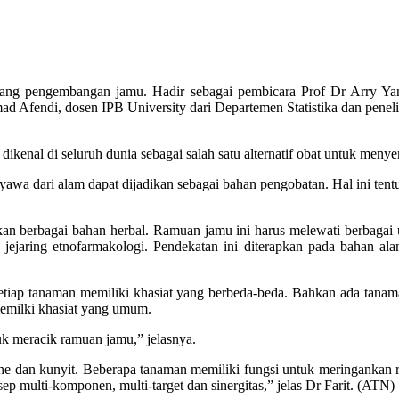
tang pengembangan jamu. Hadir sebagai pembicara Prof Dr Arry Ya
mad Afendi, dosen IPB University dari Departemen Statistika dan pen
dikenal di seluruh dunia sebagai salah satu alternatif obat untuk men
nyawa dari alam dapat dijadikan sebagai bahan pengobatan. Hal ini 
 berbagai bahan herbal. Ramuan jamu ini harus melewati berbagai uj
ejaring etnofarmakologi. Pendekatan ini diterapkan pada bahan ala
iap tanaman memiliki khasiat yang berbeda-beda. Bahkan ada tanam
memilki khasiat yang umum.
k meracik ramuan jamu,” jelasnya.
e dan kunyit. Beberapa tanaman memiliki fungsi untuk meringankan ras
ep multi-komponen, multi-target dan sinergitas,” jelas Dr Farit. (ATN)