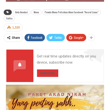
Kota Kendari
Muna
Pemda Muna Polisikan Akun Facebook "Hasrul Liana"
Sultra
1,320
Facebook
Twitter
Google+
Share
Get real time updates directly on you
device, subscribe now.
Subscribe