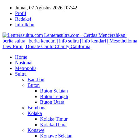
Jumat, 07 Agustus 2026 | 07:42
Profil
Redaksi
Info Iklan
Lenterasultra.com - Cerdas Mencerahkan |
berita sultra | berita kendari | info sultra | info kendari | Mesothelioma
Law Firm | Donate Car to Charity California
Home
Nasional
Metropolis
Sultra
Bau-bau
Buton
Buton Selatan
Buton Tengah
Buton Utara
Bombana
Kolaka
Kolaka Timur
Kolaka Utara
Konawe
Konawe Selatan