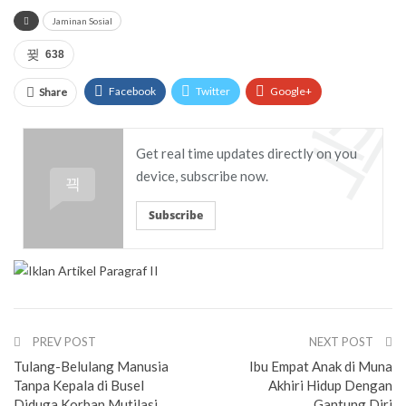
Jaminan Sosial
638
Facebook
Twitter
Google+
Share
ReddIt
WhatsApp
Pinterest
Get real time updates directly on you
Email
device, subscribe now.
Subscribe
PREV POST
NEXT POST
Tulang-Belulang Manusia
Ibu Empat Anak di Muna
Tanpa Kepala di Busel
Akhiri Hidup Dengan
Diduga Korban Mutilasi
Gantung Diri