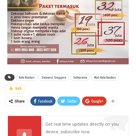
Kota Kendari
Sulawesi Tenggara
Sulkarnain
Wali Kota Kendari
849
Facebook
Twitter
Google+
Share
Get real time updates directly on you
device, subscribe now.