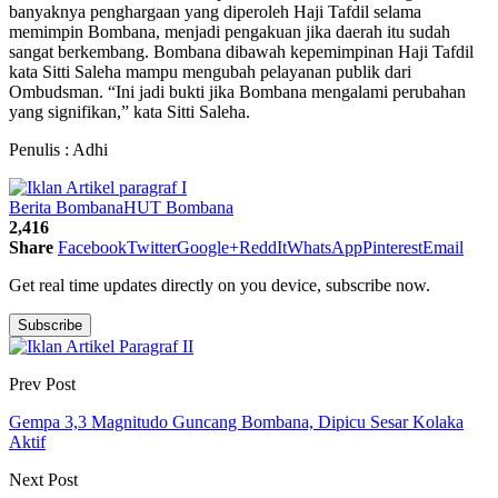
banyaknya penghargaan yang diperoleh Haji Tafdil selama
memimpin Bombana, menjadi pengakuan jika daerah itu sudah
sangat berkembang. Bombana dibawah kepemimpinan Haji Tafdil
kata Sitti Saleha mampu mengubah pelayanan publik dari
Ombudsman. “Ini jadi bukti jika Bombana mengalami perubahan
yang signifikan,” kata Sitti Saleha.
Penulis : Adhi
Berita Bombana
HUT Bombana
2,416
Share
Facebook
Twitter
Google+
ReddIt
WhatsApp
Pinterest
Email
Get real time updates directly on you device, subscribe now.
Subscribe
Prev Post
Gempa 3,3 Magnitudo Guncang Bombana, Dipicu Sesar Kolaka
Aktif
Next Post