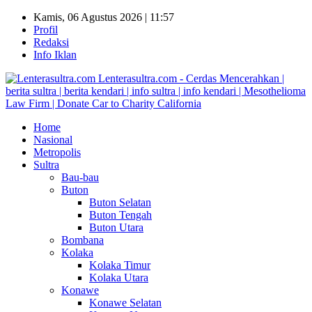
Kamis, 06 Agustus 2026 | 11:57
Profil
Redaksi
Info Iklan
Lenterasultra.com - Cerdas Mencerahkan |
berita sultra | berita kendari | info sultra | info kendari | Mesothelioma
Law Firm | Donate Car to Charity California
Home
Nasional
Metropolis
Sultra
Bau-bau
Buton
Buton Selatan
Buton Tengah
Buton Utara
Bombana
Kolaka
Kolaka Timur
Kolaka Utara
Konawe
Konawe Selatan