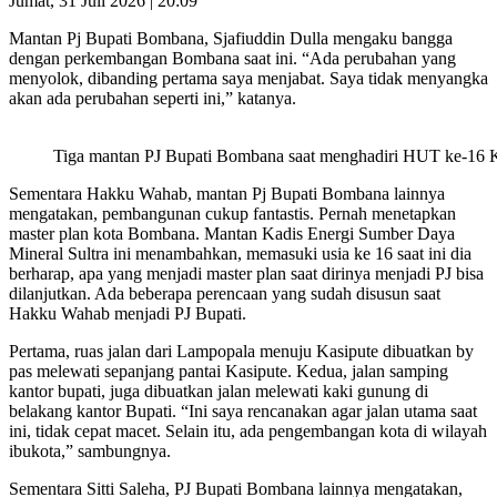
Jumat, 31 Juli 2026 | 20:09
Mantan Pj Bupati Bombana, Sjafiuddin Dulla mengaku bangga
dengan perkembangan Bombana saat ini. “Ada perubahan yang
menyolok, dibanding pertama saya menjabat. Saya tidak menyangka
akan ada perubahan seperti ini,” katanya.
Tiga mantan PJ Bupati Bombana saat menghadiri HUT ke-16
Sementara Hakku Wahab, mantan Pj Bupati Bombana lainnya
mengatakan, pembangunan cukup fantastis. Pernah menetapkan
master plan kota Bombana. Mantan Kadis Energi Sumber Daya
Mineral Sultra ini menambahkan, memasuki usia ke 16 saat ini dia
berharap, apa yang menjadi master plan saat dirinya menjadi PJ bisa
dilanjutkan. Ada beberapa perencaan yang sudah disusun saat
Hakku Wahab menjadi PJ Bupati.
Pertama, ruas jalan dari Lampopala menuju Kasipute dibuatkan by
pas melewati sepanjang pantai Kasipute. Kedua, jalan samping
kantor bupati, juga dibuatkan jalan melewati kaki gunung di
belakang kantor Bupati. “Ini saya rencanakan agar jalan utama saat
ini, tidak cepat macet. Selain itu, ada pengembangan kota di wilayah
ibukota,” sambungnya.
Sementara Sitti Saleha, PJ Bupati Bombana lainnya mengatakan,