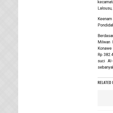
kecamat
Lalousu
Keenam 
Pondida
Berdasar
Milwan 
Konawe s
Rp 382.4
suci Al
sebanya
RELATED