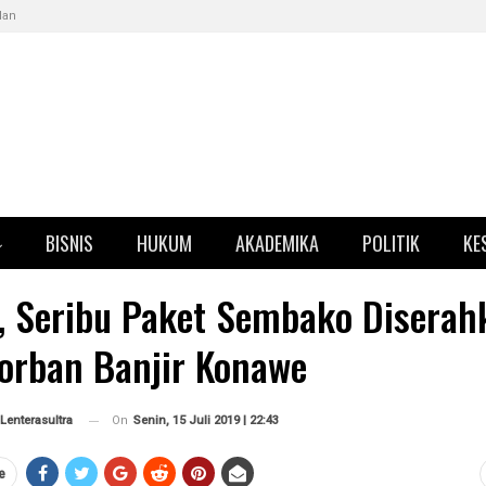
klan
BISNIS
HUKUM
AKADEMIKA
POLITIK
KE
, Seribu Paket Sembako Diserah
orban Banjir Konawe
On
Senin, 15 Juli 2019 | 22:43
Lenterasultra
e