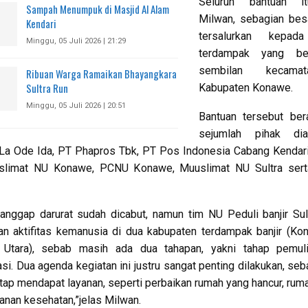
Seluruh bantuan it
Sampah Menumpuk di Masjid Al Alam
Milwan, sebagian bes
Kendari
tersalurkan kepad
Minggu, 05 Juli 2026 | 21:29
terdampak yang be
sembilan kecama
Ribuan Warga Ramaikan Bhayangkara
Sultra Run
Kabupaten Konawe.
Minggu, 05 Juli 2026 | 20:51
Bantuan tersebut ber
sejumlah pihak dian
La Ode Ida, PT Phapros Tbk, PT Pos Indonesia Cabang Kendar
slimat NU Konawe, PCNU Konawe, Muuslimat NU Sultra se
anggap darurat sudah dicabut, namun tim NU Peduli banjir Sul
n aktifitas kemanusia di dua kabupaten terdampak banjir (K
Utara), sebab masih ada dua tahapan, yakni tahap pemul
tasi. Dua agenda kegiatan ini justru sangat penting dilakukan, se
tap mendapat layanan, seperti perbaikan rumah yang hancur, rum
yanan kesehatan,”jelas Milwan.