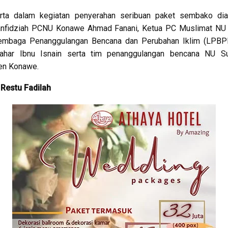
erta dalam kegiatan penyerahan seribuan paket sembako dian
anfidziah PCNU Konawe Ahmad Fanani, Ketua PC Muslimat NU
embaga Penanggulangan Bencana dan Perubahan Iklim (LPB
Sahar Ibnu Isnain serta tim penanggulangan bencana NU Su
en Konawe.
 Restu Fadilah