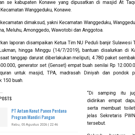
an se kabupaten Konawe yang dipusatkan di masjid At Ta
, Kecamatan Wanggeduku, Konawe.
kecamatan dimaksud, yakni Kecamatan Wanggeduku, Wanggeduk
ha, Meluhu, Amonggedo, Wawotobi dan Anggotoa.
kan laporan disampaikan Ketua Tim NU Peduli banjir Sulawesi 
Lukman, hingga Minggu (14/7/2019), bantuan disalurkan di K
aat tanggap darurat diberlakukan meliputi, 4.780 paket sembak
00.000, generator set (Genset) empat buah senilai Rp 12.000.0
-quran untuk masjid, TPA, madrasah Diniyah dan pondok p
k 150 buah.
“Di samping itu ju
 POSTS
didirikan empat da
serta membuat toile
PT Antam Konut Panen Perdana
jelas Sekretaris PWN
Program Mandiri Pangan
tersebut.
Rabu, 05 Agustus 2026 | 22:46