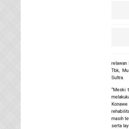
relawan 
Tbk, Mu
Sultra.
“Meski t
melakuka
Konawe 
rehabili
masih te
serta la