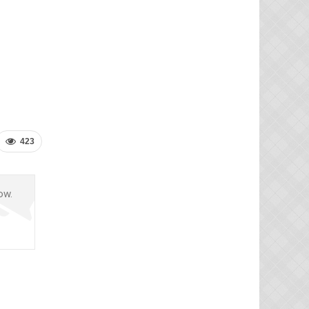
423
ow.