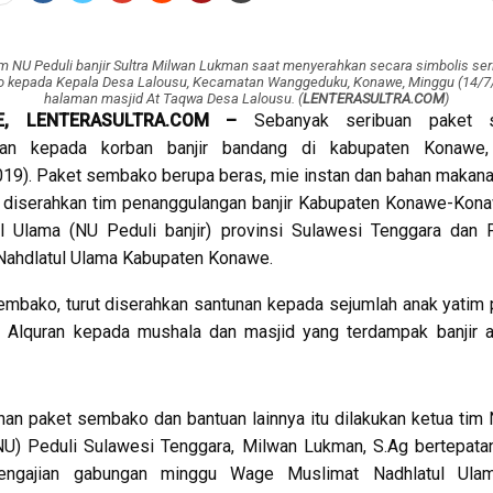
m NU Peduli banjir Sultra Milwan Lukman saat menyerahkan secara simbolis ser
 kepada Kepala Desa Lalousu, Kecamatan Wanggeduku, Konawe, Minggu (14/7/
halaman masjid At Taqwa Desa Lalousu. (
LENTERASULTRA.COM
)
E, LENTERASULTRA.COM –
Sebanyak seribuan paket 
kan kepada korban banjir bandang di kabupaten Konawe
19). Paket sembako berupa beras, mie instan dan bahan makana
 diserahkan tim penanggulangan banjir Kabupaten Konawe-Kon
ul Ulama (NU Peduli banjir) provinsi Sulawesi Tenggara dan 
Nahdlatul Ulama Kabupaten Konawe.
embako, turut diserahkan santunan kepada sejumlah anak yatim 
i Alquran kepada mushala dan masjid yang terdampak banjir 
an paket sembako dan bantuan lainnya itu dilakukan ketua tim 
NU) Peduli Sulawesi Tenggara, Milwan Lukman, S.Ag bertepata
engajian gabungan minggu Wage Muslimat Nadhlatul Ul