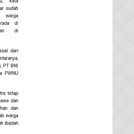
u, kata
ar sudah
a warga
rada di
tan di
asal dari
taranya,
i, PT BNI
rta PWNU
tra tetap
onawe dan
ihan dan
bab warga
ah ibadah