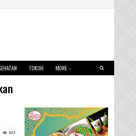
SEHATAN
TOKOH
MORE
kan
423