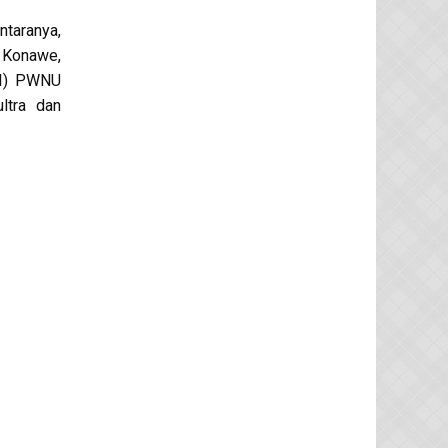
taranya,
 Konawe,
PI) PWNU
ltra dan