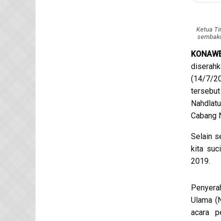
Ketua Ti
sembako
KONAW
diserah
(14/7/20
tersebut
Nahdlat
Cabang 
Selain s
kita suc
2019.
Penyerah
Ulama (
acara p