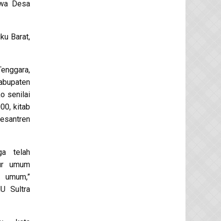
qwa Desa
u Barat,
Tenggara,
abupaten
o senilai
00, kitab
esantren
ga telah
pur umum
t umum,”
U Sultra