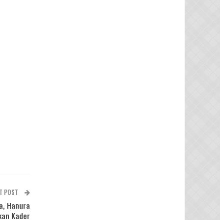
T POST
a, Hanura
kan Kader