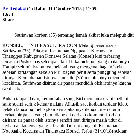
By
Redaksi
On
Rabu, 31 Oktober 2018 | 21:05
1,673
Share
Satriawan korban (35) terbaring lemah akibat luka melepuh dit
KONSEL, LENTERASULTRA.CON-Malang benar nasib
Satriawan (35). Pria asal Kelurahan Ngapaaha Kecamatan
Tinanggea Kabupaten Konawe Selatan (Konsel) kini terbaring
lemas di Puskesmas setempat akibat luka melepuh yang dialaminya.
Hampir seluruh badannya melepuh yang mengenai bagian badan
sebelah kiri,tangan sebelah kiri, bagian perut serta punggung sebelah
kirinya. Kemurkahan istrinya, Juniatin (35) membuatnya menderita
kesakitan. Satriawan disiram air panas mendidih oleh istrinya karena
sakit hati.
Bukan tanpa alasan, kemurkahan sang istri memuncak saat melihat
sang suami sering keluar malam. Alhasil, saat korban tertidur lelap,
pelaku langsung meluapkan kemarahannya dengan menyirami
korban air panas yang baru diangkat dari atas kompor. Korban
disiram air panas oleh istrinya sendiri saat dirinya masih tidur di
kediaman tantenya yang tak jauh dari rumahnya di Kelurahan
Ngapaaha Kecamatan Tinanggea Konsel, Rabu (31/10/18) sekitar