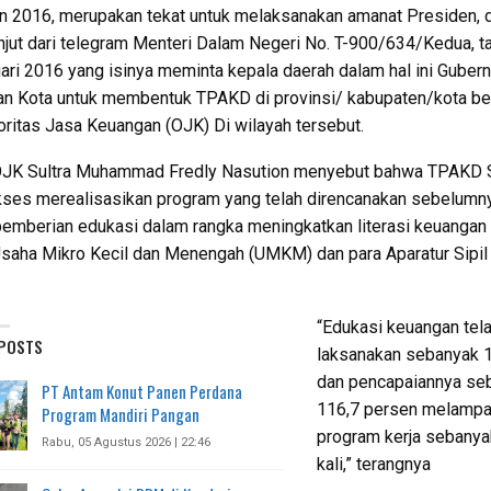
n 2016, merupakan tekat untuk melaksanakan amanat Presiden, d
anjut dari telegram Menteri Dalam Negeri No. T-900/634/Kedua, t
ari 2016 yang isinya meminta kepala daerah dalam hal ini Gubern
an Kota untuk membentuk TPAKD di provinsi/ kabupaten/kota b
ritas Jasa Keuangan (OJK) Di wilayah tersebut.
OJK Sultra Muhammad Fredly Nasution menyebut bahwa TPAKD S
kses merealisasikan program yang telah direncanakan sebelumn
pemberian edukasi dalam rangka meningkatkan literasi keuangan
 Usaha Mikro Kecil dan Menengah (UMKM) dan para Aparatur Sipi
“Edukasi keuangan tel
 POSTS
laksanakan sebanyak 1
dan pencapaiannya se
PT Antam Konut Panen Perdana
116,7 persen melampau
Program Mandiri Pangan
program kerja sebanya
Rabu, 05 Agustus 2026 | 22:46
kali,” terangnya