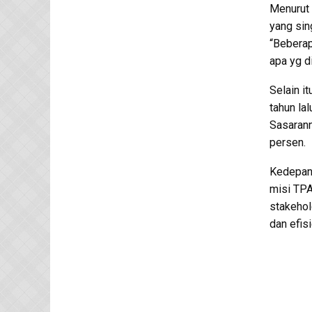
Menurut 
yang sin
“Beberap
apa yg d
Selain i
tahun la
Sasarann
persen.
Kedepan
misi TP
stakehol
dan efisi