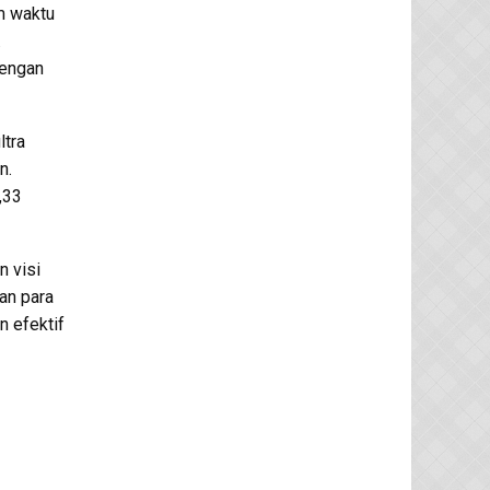
m waktu
.
dengan
ltra
n.
,33
 visi
an para
n efektif