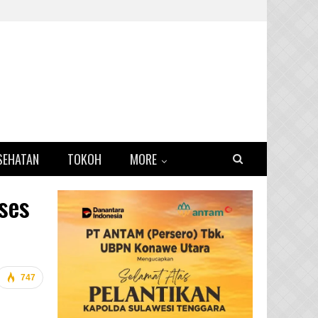
SEHATAN
TOKOH
MORE
ses
747