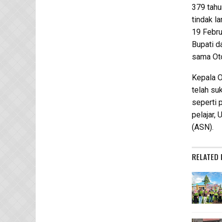
379 tahu
tindak l
19 Febru
Bupati d
sama Oto
Kepala 
telah su
seperti 
pelajar,
(ASN).
RELATED