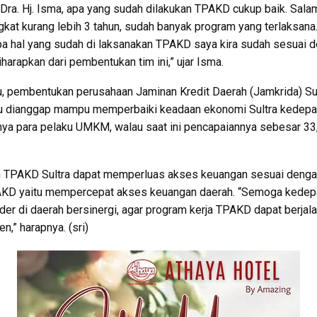
Dra. Hj. Isma, apa yang sudah dilakukan TPAKD cukup baik. Sala
gkat kurang lebih 3 tahun, sudah banyak program yang terlaksana
a hal yang sudah di laksanakan TPAKD saya kira sudah sesuai 
iharapkan dari pembentukan tim ini,” ujar Isma.
tu, pembentukan perusahaan Jaminan Kredit Daerah (Jamkrida) Su
lu dianggap mampu memperbaiki keadaan ekonomi Sultra kedepa
ya para pelaku UMKM, walau saat ini pencapaiannya sebesar 33
 TPAKD Sultra dapat memperluas akses keuangan sesuai dengan
AKD yaitu mempercepat akses keuangan daerah. “Semoga kedep
der di daerah bersinergi, agar program kerja TPAKD dapat berjala
en,” harapnya. (sri)