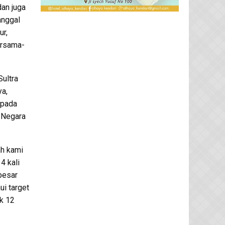
an juga
anggal
ur,
ersama-
ultra
ya,
 pada
l Negara
ah kami
4 kali
besar
i target
k 12