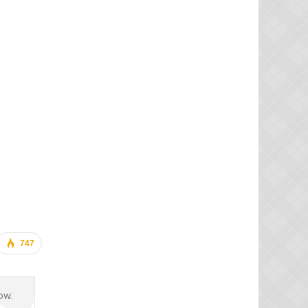
747
ow.