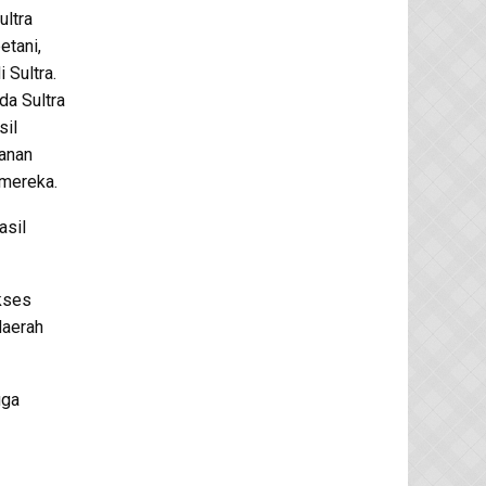
ultra
etani,
 Sultra.
a Sultra
sil
anan
mereka.
asil
kses
daerah
uga