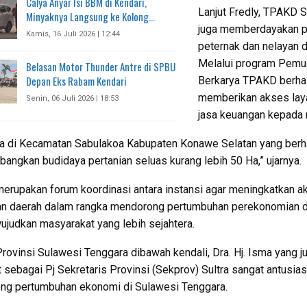
Calya Anyar Isi BBM di Kendari,
Lanjut Fredly, TPAKD S
Minyaknya Langsung ke Kolong…
juga memberdayakan p
Kamis, 16 Juli 2026 | 12:44
peternak dan nelayan di
Melalui program Pemud
Belasan Motor Thunder Antre di SPBU
Depan Eks Rabam Kendari
Berkarya TPAKD berha
memberikan akses lay
Senin, 06 Juli 2026 | 18:53
jasa keuangan kepada 
a di Kecamatan Sabulakoa Kabupaten Konawe Selatan yang berh
ngkan budidaya pertanian seluas kurang lebih 50 Ha,” ujarnya.
rupakan forum koordinasi antara instansi agar meningkatkan a
n daerah dalam rangka mendorong pertumbuhan perekonomian 
judkan masyarakat yang lebih sejahtera.
ovinsi Sulawesi Tenggara dibawah kendali, Dra. Hj. Isma yang j
 sebagai Pj Sekretaris Provinsi (Sekprov) Sultra sangat antusias
ng pertumbuhan ekonomi di Sulawesi Tenggara.