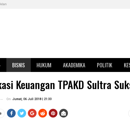
Iklan
BISNIS
HUKUM
AKADEMIKA
POLITIK
KE
kasi Keuangan TPAKD Sultra Suk
On
Jumat, 06 Juli 2018 | 21:33
e