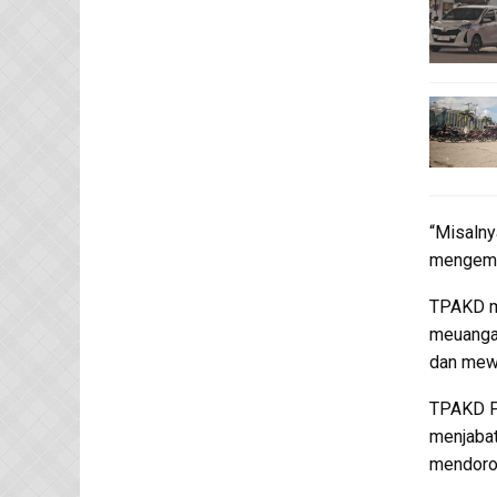
“Misalny
mengemba
TPAKD me
meuanga
dan mewu
TPAKD Pr
menjabat
mendoro