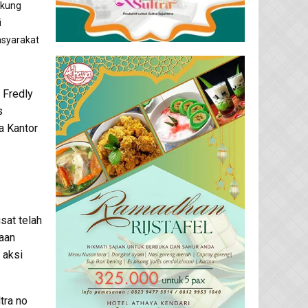
ukung
i
asyarakat
 Fredly
s
a Kantor
sat telah
aan
 aksi
tra no