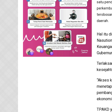
satu pen
perkemban
terobosa
daerah.
Hal itu 
Nasution
Keuangan
Gubernur 
Terlaksa
kesejaht
“Akses k
menetap
pembang
ekonomi 
TPAKD ya