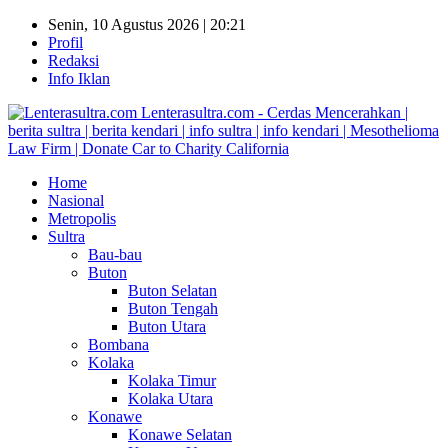
Senin, 10 Agustus 2026 | 20:21
Profil
Redaksi
Info Iklan
Lenterasultra.com - Cerdas Mencerahkan |
berita sultra | berita kendari | info sultra | info kendari | Mesothelioma
Law Firm | Donate Car to Charity California
Home
Nasional
Metropolis
Sultra
Bau-bau
Buton
Buton Selatan
Buton Tengah
Buton Utara
Bombana
Kolaka
Kolaka Timur
Kolaka Utara
Konawe
Konawe Selatan