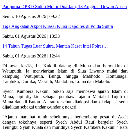
Paripurna DPRD Sultra Molor Dua Jam, 18 Anggota Dewan Absen
Senin, 10 Agustus 2026 | 09:22
Tiga Angkatan Akpol Kuasai Kursi Kapolres di Polda Sultra
Sabtu, 01 Agustus 2026 | 13:33
14 Tahun Tugas Luar Sultra, Mantan Kasat Intel Polres…
Sabtu, 01 Agustus 2026 | 12:44
Di awal ke-18, La Kukuli datang di Muna dan bermukim di
Watuputih. Ia menyiarkan Islam di Siua Liwuno mulai dari
kampung Watuputih, Bungi, hingga Mabhodo, Kontunaga,
Lambiku, Duruka, Masalili, Mantobua, Lohia dan Mabolu.
Syech Kambera Kakuni bukan saja membawa ajaran Islam di
Muna, tapi diyakini sebagai pembawa ajaran Martabat Tujuh di
Muna dan di Buton. Ajaran tersebut diadopsi dan diadaptasi serta
dijadikan sebagai undang-undang negeri.
“Ajaran martabat tujuh sebelumnya berkembang pesat di Aceh
dengan tokohnya seperti Syech Abdul Rauf bergelar Syech
Teungku Syiah Kuala dan muridnya Syech Kambera Kakuni,” kata