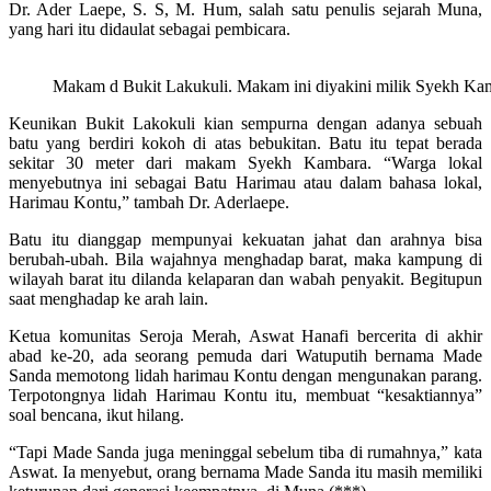
Dr. Ader Laepe, S. S, M. Hum, salah satu penulis sejarah Muna,
yang hari itu didaulat sebagai pembicara.
Makam d Bukit Lakukuli. Makam ini diyakini milik Syekh Ka
Keunikan Bukit Lakokuli kian sempurna dengan adanya sebuah
batu yang berdiri kokoh di atas bebukitan. Batu itu tepat berada
sekitar 30 meter dari makam Syekh Kambara. “Warga lokal
menyebutnya ini sebagai Batu Harimau atau dalam bahasa lokal,
Harimau Kontu,” tambah Dr. Aderlaepe.
Batu itu dianggap mempunyai kekuatan jahat dan arahnya bisa
berubah-ubah. Bila wajahnya menghadap barat, maka kampung di
wilayah barat itu dilanda kelaparan dan wabah penyakit. Begitupun
saat menghadap ke arah lain.
Ketua komunitas Seroja Merah, Aswat Hanafi bercerita di akhir
abad ke-20, ada seorang pemuda dari Watuputih bernama Made
Sanda memotong lidah harimau Kontu dengan mengunakan parang.
Terpotongnya lidah Harimau Kontu itu, membuat “kesaktiannya”
soal bencana, ikut hilang.
“Tapi Made Sanda juga meninggal sebelum tiba di rumahnya,” kata
Aswat. Ia menyebut, orang bernama Made Sanda itu masih memiliki