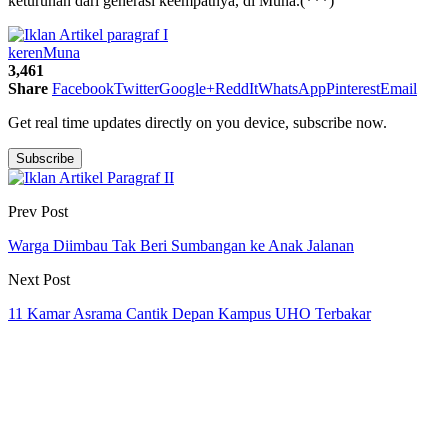
keturunan dari generasi keempatnya, di Muna.(***)
keren
Muna
3,461
Share
Facebook
Twitter
Google+
ReddIt
WhatsApp
Pinterest
Email
Get real time updates directly on you device, subscribe now.
Subscribe
Prev Post
Warga Diimbau Tak Beri Sumbangan ke Anak Jalanan
Next Post
11 Kamar Asrama Cantik Depan Kampus UHO Terbakar