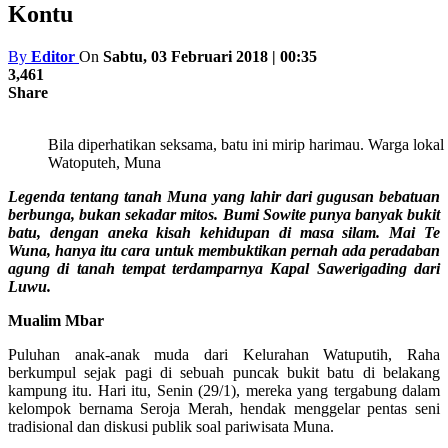
Kontu
By
Editor
On
Sabtu, 03 Februari 2018 | 00:35
3,461
Share
Bila diperhatikan seksama, batu ini mirip harimau. Warga lok
Watoputeh, Muna
Legenda tentang tanah Muna yang lahir dari gugusan bebatuan
berbunga, bukan sekadar mitos. Bumi Sowite punya banyak bukit
batu, dengan aneka kisah kehidupan di masa silam. Mai Te
Wuna, hanya itu cara untuk membuktikan pernah ada peradaban
agung di tanah tempat terdamparnya Kapal Sawerigading dari
Luwu.
Mualim Mbar
Puluhan anak-anak muda dari Kelurahan Watuputih, Raha
berkumpul sejak pagi di sebuah puncak bukit batu di belakang
kampung itu. Hari itu, Senin (29/1), mereka yang tergabung dalam
kelompok bernama Seroja Merah, hendak menggelar pentas seni
tradisional dan diskusi publik soal pariwisata Muna.