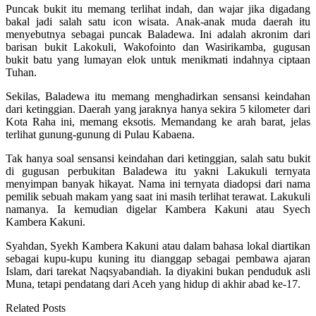
Puncak bukit itu memang terlihat indah, dan wajar jika digadang
bakal jadi salah satu icon wisata. Anak-anak muda daerah itu
menyebutnya sebagai puncak Baladewa. Ini adalah akronim dari
barisan bukit Lakokuli, Wakofointo dan Wasirikamba, gugusan
bukit batu yang lumayan elok untuk menikmati indahnya ciptaan
Tuhan.
Sekilas, Baladewa itu memang menghadirkan sensansi keindahan
dari ketinggian. Daerah yang jaraknya hanya sekira 5 kilometer dari
Kota Raha ini, memang eksotis. Memandang ke arah barat, jelas
terlihat gunung-gunung di Pulau Kabaena.
Tak hanya soal sensansi keindahan dari ketinggian, salah satu bukit
di gugusan perbukitan Baladewa itu yakni Lakukuli ternyata
menyimpan banyak hikayat. Nama ini ternyata diadopsi dari nama
pemilik sebuah makam yang saat ini masih terlihat terawat. Lakukuli
namanya. Ia kemudian digelar Kambera Kakuni atau Syech
Kambera Kakuni.
Syahdan, Syekh Kambera Kakuni atau dalam bahasa lokal diartikan
sebagai kupu-kupu kuning itu dianggap sebagai pembawa ajaran
Islam, dari tarekat Naqsyabandiah. Ia diyakini bukan penduduk asli
Muna, tetapi pendatang dari Aceh yang hidup di akhir abad ke-17.
Related Posts