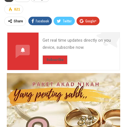
821
Facebook
Twitter
Google+
Share
ReddIt
WhatsApp
Pinterest
Get real time updates directly on you
Email
device, subscribe now.
Subscribe