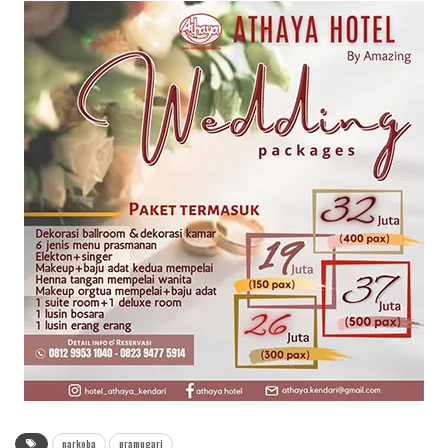
narkoba
pramugari