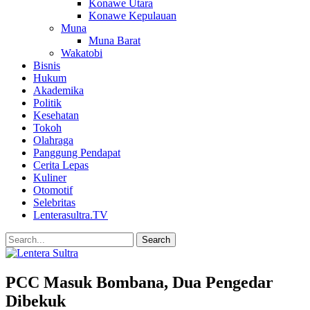
Konawe Utara
Konawe Kepulauan
Muna
Muna Barat
Wakatobi
Bisnis
Hukum
Akademika
Politik
Kesehatan
Tokoh
Olahraga
Panggung Pendapat
Cerita Lepas
Kuliner
Otomotif
Selebritas
Lenterasultra.TV
PCC Masuk Bombana, Dua Pengedar
Dibekuk