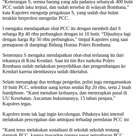
“Keterangan S, semua barang yang ada padanya sebanyak 400 butir
PCC sudah laku terjual, dan sudah tersebar di wilayah Bombana,”
kata Kapolres mengutip pengakuan S, yang sudah dua bulan
terakhir berprofesi mengedar PCC.
I mengaku mendapatkan obat PCC itu dengan membeli dari S
seharga Rp 40 ribu perbungkus dengan isi 10 butir. “Dijualnya lagi
dengan harga Rp 50 ribu perbungkus,” timpal Kapolres yang saat
pemaparan di dampingi Bidang Humas Polres Bombana.
Sementara S mengaku mendapatkan obat-obat terlarang itu dari
rekannya di Kota Kendari. Saat ini tim Res narkoba Polres
Bombana sudah melakukan penyelidikan dan pengembangan ke
Kendari karena identitasnya sudah diketahui.
Selain menangkap dua terduga pengedar, polisi juga mengamankan
10 butir PCC, selembar uang kertas senilai Rp 20 ribu, serta 2 buah
handphone. “Kami menahan keduanya, dan menerapkan pasal di
UU Kesehatan. Ancaman hukumannya, 15 tahun penjara,”
Kapolres tegas.
Kapolres tentu tak lagi ingin kecolongan. Pihaknya kini intensif
melakukan pencegahan dan antisipasi terhadap peredaran PCC ini
“Kami terus melakukan sosialisasi di sekolah sekolah tentang
dampak PCC, karena mayoritas pangsa pasar penyebaran PCC