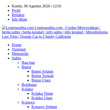
Kamis, 06 Agustus 2026 | 12:01
Profil
Redaksi
Info Iklan
Lenterasultra.com - Cerdas Mencerahkan |
berita sultra | berita kendari | info sultra | info kendari | Mesothelioma
Law Firm | Donate Car to Charity California
Home
Nasional
Metropolis
Sultra
Bau-bau
Buton
Buton Selatan
Buton Tengah
Buton Utara
Bombana
Kolaka
Kolaka Timur
Kolaka Utara
Konawe
Konawe Selatan