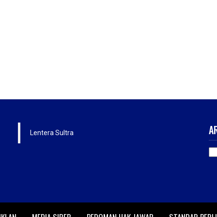
A
Lentera Sultra
AR