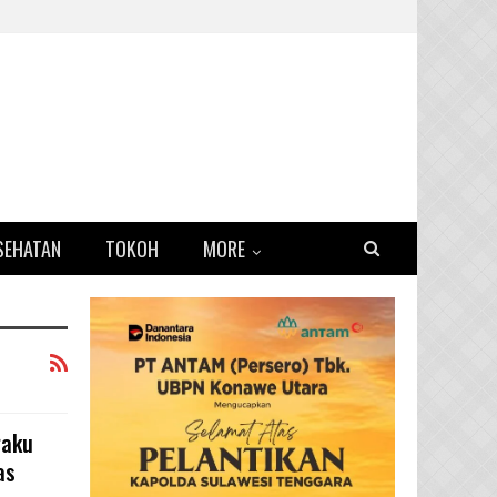
SEHATAN
TOKOH
MORE
gaku
as