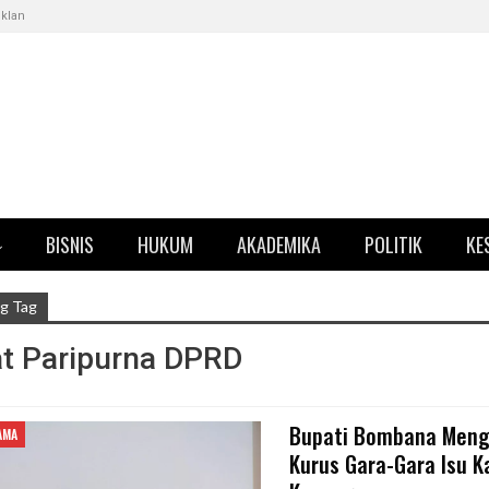
Iklan
BISNIS
HUKUM
AKADEMIKA
POLITIK
KE
g Tag
t Paripurna DPRD
Bupati Bombana Men
AMA
Kurus Gara-Gara Isu K