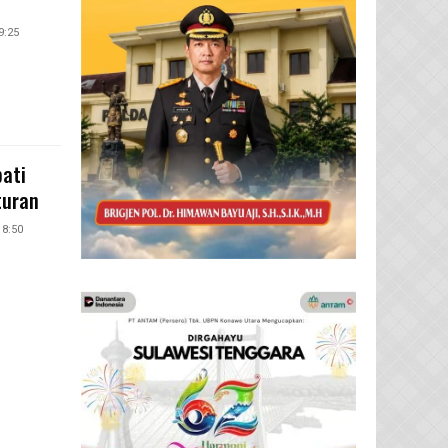
9:25
ati
turan
18:50