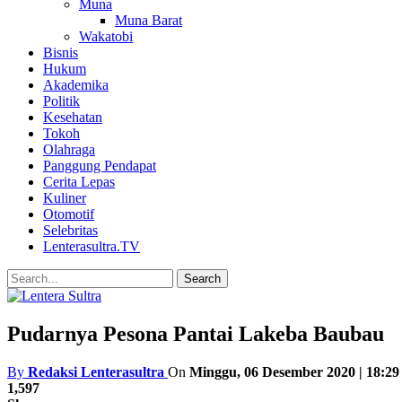
Muna
Muna Barat
Wakatobi
Bisnis
Hukum
Akademika
Politik
Kesehatan
Tokoh
Olahraga
Panggung Pendapat
Cerita Lepas
Kuliner
Otomotif
Selebritas
Lenterasultra.TV
Pudarnya Pesona Pantai Lakeba Baubau
By
Redaksi Lenterasultra
On
Minggu, 06 Desember 2020 | 18:29
1,597