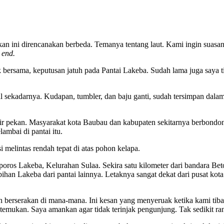
.
rencanakan berbeda. Temanya tentang laut. Kami ingin suasana baru
 end.
 bersama, keputusan jatuh pada Pantai Lakeba. Sudah lama juga saya ti
l sekadarnya. Kudapan, tumbler, dan baju ganti, sudah tersimpan dala
hir pekan. Masyarakat kota Baubau dan kabupaten sekitarnya berbondon
ambai di pantai itu.
 melintas rendah tepat di atas pohon kelapa.
oros Lakeba, Kelurahan Sulaa. Sekira satu kilometer dari bandara Beto
lebihan Lakeba dari pantai lainnya. Letaknya sangat dekat dari pusat 
 berserakan di mana-mana. Ini kesan yang menyeruak ketika kami tiba 
a temukan. Saya amankan agar tidak terinjak pengunjung. Tak sedikit ran