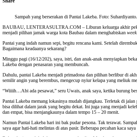
Share
Sampah yang berserakan di Pantai Lakeba. Foto: Suhardiyanto
BAUBAU, LENTERASULTRA.COM – Liburan keluarga akhir pekan ini di
menjadi pilihan jamak warga kota Baubau dalam menghabiskan
week
Pantai yang indah namun sepi, begitu rencana kami. Setelah dirembuk
Bagaimana keadaanya sekarang?
Minggu pagi (16/12/202), saya, istri, dan anak-anak menyiapkan beka
Lakeba dengan penasaran yang membuncah.
Dahulu, pantai Lakeba menjadi primadona dan pilihan berlibur di ak
semilir angin yang berembus, mengecup nyiur kelapa yang meliuk mel
“Wiiiih…Abi ada pesawat,” seru Uwais, anak saya, ketika burung besi
Pantai Lakeba memang lokasinya mudah dijangkau. Terletak di jalan p
bisa dilihat dalam jarak yang begitu dekat. Ini juga yang menjadi ke
dan empat, bisa menjangkaunya dalam tempo 15 – 20 menit.
Namun Pantai Lakeba hari ini bak pudar pesona. Tak terawat. Sampah
saya agar hati-hati melintas di atas pasir. Beberapa pecahan kaca say