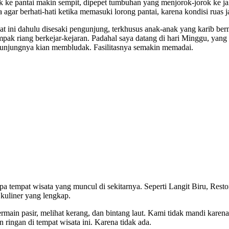
ke pantai makin sempit, dipepet tumbuhan yang menjorok-jorok ke jal
gar berhati-hati ketika memasuki lorong pantai, karena kondisi ruas ja
at ini dahulu disesaki pengunjung, terkhusus anak-anak yang karib berm
 riang berkejar-kejaran. Padahal saya datang di hari Minggu, yang di
ngunjungnya kian membludak. Fasilitasnya semakin memadai.
apa tempat wisata yang muncul di sekitarnya. Seperti Langit Biru, Res
 kuliner yang lengkap.
rmain pasir, melihat kerang, dan bintang laut. Kami tidak mandi karen
ringan di tempat wisata ini. Karena tidak ada.