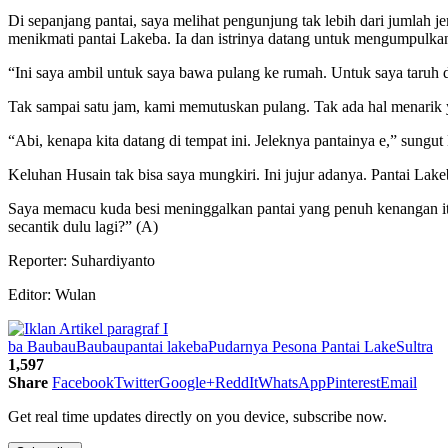
Di sepanjang pantai, saya melihat pengunjung tak lebih dari jumlah 
menikmati pantai Lakeba. Ia dan istrinya datang untuk mengumpulkan 
“Ini saya ambil untuk saya bawa pulang ke rumah. Untuk saya taruh
Tak sampai satu jam, kami memutuskan pulang. Tak ada hal menarik y
“Abi, kenapa kita datang di tempat ini. Jeleknya pantainya e,” sungut
Keluhan Husain tak bisa saya mungkiri. Ini jujur adanya. Pantai Lake
Saya memacu kuda besi meninggalkan pantai yang penuh kenangan i
secantik dulu lagi?” (A)
Reporter: Suhardiyanto
Editor: Wulan
ba Baubau
Baubau
pantai lakeba
Pudarnya Pesona Pantai Lake
Sultra
1,597
Share
Facebook
Twitter
Google+
ReddIt
WhatsApp
Pinterest
Email
Get real time updates directly on you device, subscribe now.