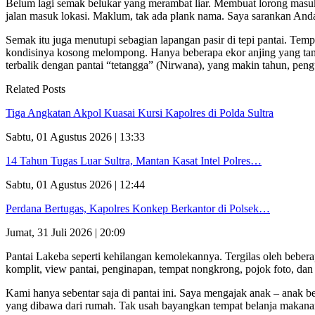
Belum lagi semak belukar yang merambat liar. Membuat lorong masuk 
jalan masuk lokasi. Maklum, tak ada plank nama. Saya sarankan Anda a
Semak itu juga menutupi sebagian lapangan pasir di tepi pantai. Temp
kondisinya kosong melompong. Hanya beberapa ekor anjing yang tampak
terbalik dengan pantai “tetangga” (Nirwana), yang makin tahun, pe
Related Posts
Tiga Angkatan Akpol Kuasai Kursi Kapolres di Polda Sultra
Sabtu, 01 Agustus 2026 | 13:33
14 Tahun Tugas Luar Sultra, Mantan Kasat Intel Polres…
Sabtu, 01 Agustus 2026 | 12:44
Perdana Bertugas, Kapolres Konkep Berkantor di Polsek…
Jumat, 31 Juli 2026 | 20:09
Pantai Lakeba seperti kehilangan kemolekannya. Tergilas oleh beber
komplit, view pantai, penginapan, tempat nongkrong, pojok foto, dan
Kami hanya sebentar saja di pantai ini. Saya mengajak anak – anak be
yang dibawa dari rumah. Tak usah bayangkan tempat belanja makanan 