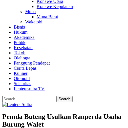
Konawe Utara
Konawe Kepulauan
Muna
Muna Barat
Wakatobi
Bisnis
Hukum
Akademika
Politik
Kesehatan
Tokoh
Olahraga
Panggung Pendapat
Cerita Lepas
Kuliner
Otomotif
Selebritas
Lenterasultra.TV
Pemda Buteng Usulkan Ranperda Usaha
Burung Walet