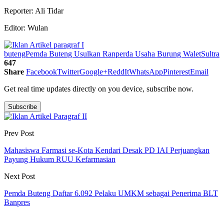
Reporter: Ali Tidar
Editor: Wulan
buteng
Pemda Buteng Usulkan Ranperda Usaha Burung Walet
Sultra
647
Share
Facebook
Twitter
Google+
ReddIt
WhatsApp
Pinterest
Email
Get real time updates directly on you device, subscribe now.
Subscribe
Prev Post
Mahasiswa Farmasi se-Kota Kendari Desak PD IAI Perjuangkan
Payung Hukum RUU Kefarmasian
Next Post
Pemda Buteng Daftar 6.092 Pelaku UMKM sebagai Penerima BLT
Banpres