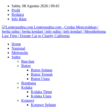
Sabtu, 08 Agustus 2026 | 09:45
Profil
Redaksi
Info Iklan
Lenterasultra.com - Cerdas Mencerahkan |
berita sultra | berita kendari | info sultra | info kendari | Mesothelioma
Law Firm | Donate Car to Charity California
Home
Nasional
Metropolis
Sultra
Bau-bau
Buton
Buton Selatan
Buton Tengah
Buton Utara
Bombana
Kolaka
Kolaka Timur
Kolaka Utara
Konawe
Konawe Selatan