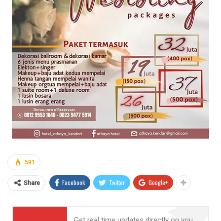
591
Facebook
Twitter
Google+
Share
Get real time updates directly on you