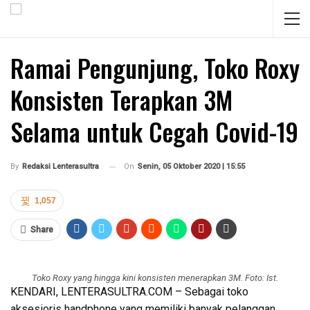
Ramai Pengunjung, Toko Roxy
Konsisten Terapkan 3M
Selama untuk Cegah Covid-19
On
Senin, 05 Oktober 2020 | 15:55
By
Redaksi Lenterasultra
1,057
Share
Toko Roxy yang hingga kini konsisten menerapkan 3M. Foto: Ist.
KENDARI, LENTERASULTRA.COM – Sebagai toko
aksesioris handphone yang memiliki banyak pelanggan