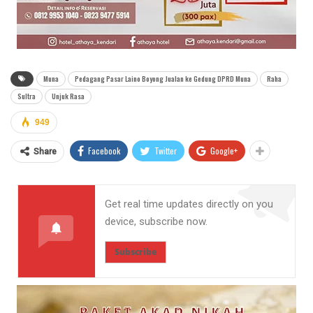
Muna
Pedagang Pasar Laino Boyong Jualan ke Gedung DPRD Muna
Raha
Sultra
Unjuk Rasa
949
Facebook
Twitter
Google+
Share
Get real time updates directly on you
device, subscribe now.
Subscribe