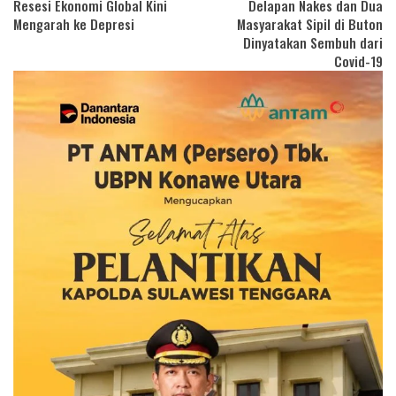
Resesi Ekonomi Global Kini
Delapan Nakes dan Dua
Mengarah ke Depresi
Masyarakat Sipil di Buton
Dinyatakan Sembuh dari
Covid-19