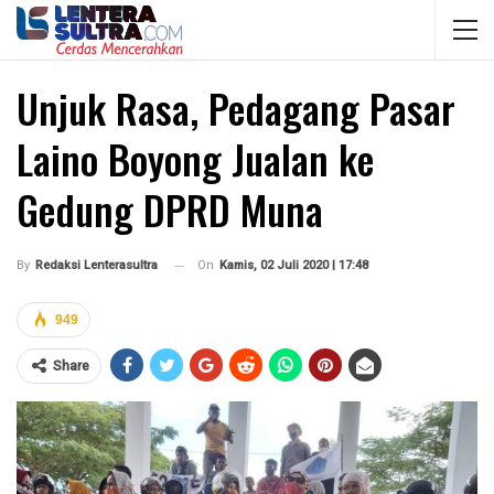
Unjuk Rasa, Pedagang Pasar
Laino Boyong Jualan ke
Gedung DPRD Muna
On
Kamis, 02 Juli 2020 | 17:48
By
Redaksi Lenterasultra
949
Share