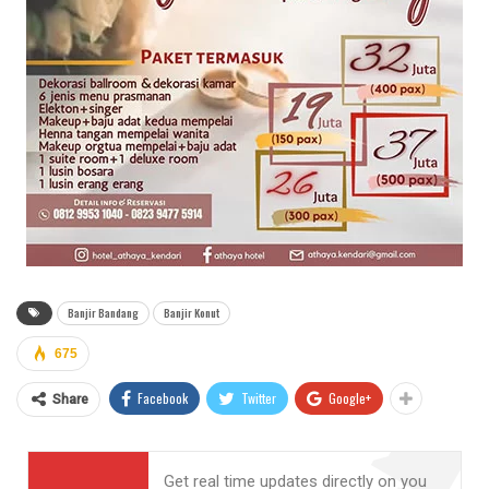
Banjir Bandang
Banjir Konut
675
Facebook
Twitter
Google+
Share
Get real time updates directly on you