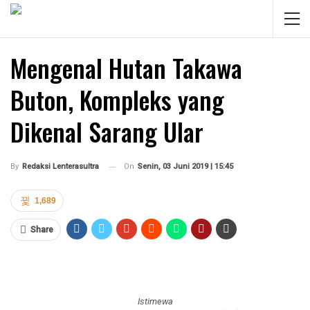
Mengenal Hutan Takawa
Buton, Kompleks yang
Dikenal Sarang Ular
On
Senin, 03 Juni 2019 | 15:45
By
Redaksi Lenterasultra
1,689
Share
Istimewa