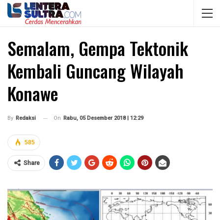
Semalam, Gempa Tektonik
Kembali Guncang Wilayah
Konawe
On
Rabu, 05 Desember 2018 | 12:29
By
Redaksi
585
Share