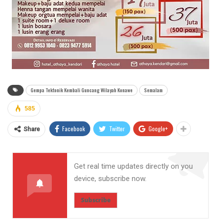
Gempa Tektonik Kembali Guncang Wilayah Konawe
Semalam
585
Facebook
Twitter
Google+
Share
Get real time updates directly on you
device, subscribe now.
Subscribe