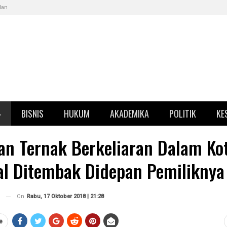
klan
BISNIS
HUKUM
AKADEMIKA
POLITIK
KE
n Ternak Berkeliaran Dalam Kot
al Ditembak Didepan Pemiliknya
On
Rabu, 17 Oktober 2018 | 21:28
e