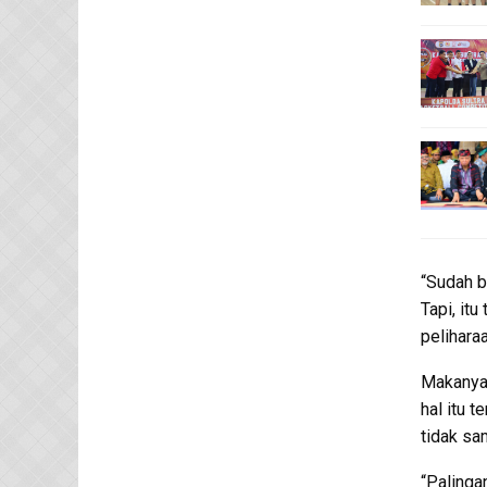
“Sudah b
Tapi, it
pelihara
Makanya,
hal itu 
tidak sa
“Palinga