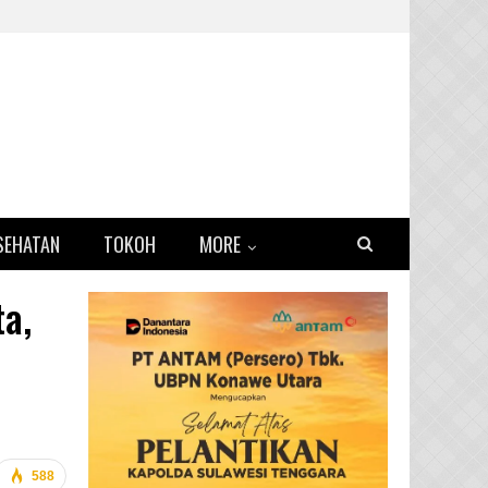
SEHATAN
TOKOH
MORE
a,
588