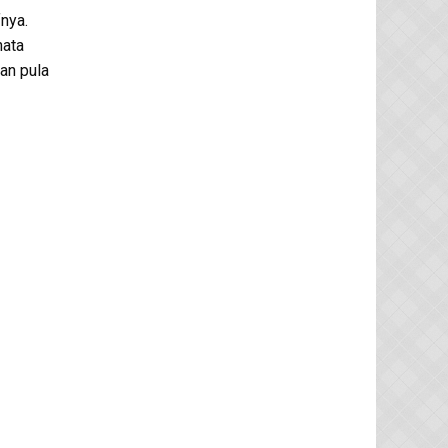
fnya.
hata
an pula