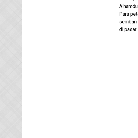
Alhamdul
Para pet
sembari 
di pasar 