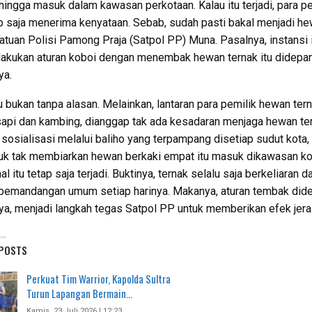
 hingga masuk dalam kawasan perkotaan. Kalau itu terjadi, para p
p saja menerima kenyataan. Sebab, sudah pasti bakal menjadi h
atuan Polisi Pamong Praja (Satpol PP) Muna. Pasalnya, instansi i
akukan aturan koboi dengan menembak hewan ternak itu didepa
ya.
tu bukan tanpa alasan. Melainkan, lantaran para pemilik hewan ter
sapi dan kambing, dianggap tak ada kesadaran menjaga hewan te
 sosialisasi melalui baliho yang terpampang disetiap sudut kota, t
tuk tak membiarkan hewan berkaki empat itu masuk dikawasan ko
l itu tetap saja terjadi. Buktinya, ternak selalu saja berkeliaran 
pemandangan umum setiap harinya. Makanya, aturan tembak did
ya, menjadi langkah tegas Satpol PP untuk memberikan efek jera
 POSTS
Perkuat Tim Warrior, Kapolda Sultra
Turun Lapangan Bermain…
Kamis, 23 Juli 2026 | 12:23