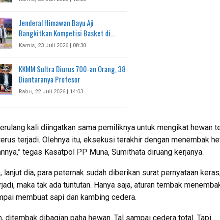
Jenderal Himawan Bayu Aji
Bangkitkan Kompetisi Basket di…
Kamis, 23 Juli 2026 | 08:30
KKMM Sultra Diurus 700-an Orang, 38
Diantaranya Profesor
Rabu, 22 Juli 2026 | 14:03
erulang kali diingatkan sama pemiliknya untuk mengikat hewan t
u terus terjadi. Olehnya itu, eksekusi terakhir dengan menembak h
annya,” tegas Kasatpol PP Muna, Sumithata diruang kerjanya.
 lanjut dia, para peternak sudah diberikan surat pernyataan keras
terjadi, maka tak ada tuntutan. Hanya saja, aturan tembak menembak
mpai membuat sapi dan kambing cedera.
n, ditembak dibagian paha hewan. Tal sampai cedera total. Tapi