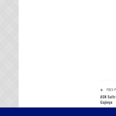
PREV 
ASN Sult
Gajinya