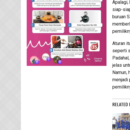
Apalagi,
siap-sia
buruan S
memberl
pemilikn
Aturan i
seperti 
Padahal,
jelas un
Namun, ha
menjadi 
pemilikn
RELATED