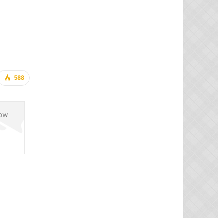
588
ow.