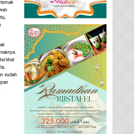
eternak
ewan
tu,
n
nak
rnaknya.
erlihat
ta.
dan sudah
epan
.